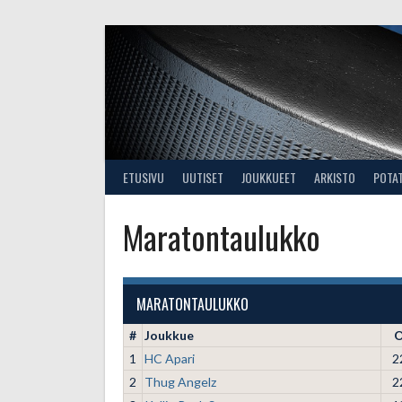
Skip
to
content
ETUSIVU
UUTISET
JOUKKUEET
ARKISTO
POTA
Maratontaulukko
MARATONTAULUKKO
#
Joukkue
1
HC Apari
2
2
Thug Angelz
2