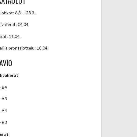
KATAULUT
lohkot: 6.3. – 28.3.
ivälierät: 04.04.
erät: 11.04.
ali ja pronssiottelu: 18.04.
AVIO
livälierät
– B4
– A3
– A4
– B3
ierät