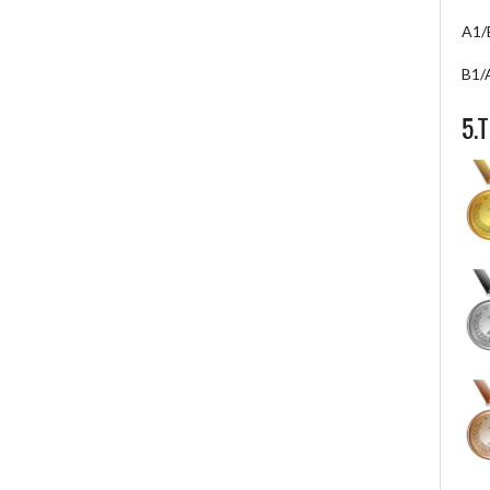
A1/
B1/
5.