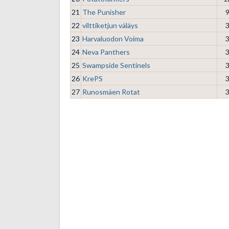
21
The Punisher
22
vilttiketjun väläys
23
Harvaluodon Voima
24
Neva Panthers
25
Swampside Sentinels
26
KrePS
27
Runosmäen Rotat