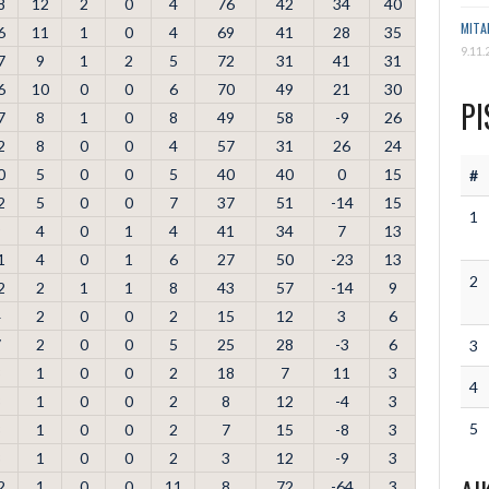
8
12
2
0
4
76
42
34
40
MITA
6
11
1
0
4
69
41
28
35
9.11.
7
9
1
2
5
72
31
41
31
6
10
0
0
6
70
49
21
30
PI
7
8
1
0
8
49
58
-9
26
2
8
0
0
4
57
31
26
24
0
5
0
0
5
40
40
0
15
#
2
5
0
0
7
37
51
-14
15
1
9
4
0
1
4
41
34
7
13
1
4
0
1
6
27
50
-23
13
2
2
2
1
1
8
43
57
-14
9
4
2
0
0
2
15
12
3
6
7
2
0
0
5
25
28
-3
6
3
3
1
0
0
2
18
7
11
3
4
3
1
0
0
2
8
12
-4
3
5
3
1
0
0
2
7
15
-8
3
3
1
0
0
2
3
12
-9
3
2
1
0
0
11
8
72
-64
3