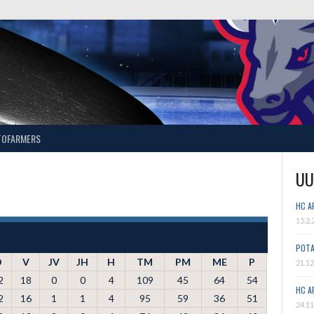
TOFARMERS
UU
HC A
15.2.
POTA
O
V
JV
JH
H
TM
PM
ME
P
21.12
2
18
0
0
4
109
45
64
54
HC A
2
16
1
1
4
95
59
36
51
24.11