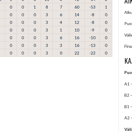
AI
9
0
0
1
8
7
60
-53
1
Alku
3
0
0
0
3
6
14
-8
0
3
0
0
0
3
4
12
-8
0
Puol
3
0
0
0
3
1
10
-9
0
Väli
3
0
0
0
3
6
16
-10
0
3
0
0
0
3
3
16
-13
0
Fina
3
0
0
0
3
0
22
-22
0
KA
Puo
A1 
B2 
B1 
A2 
Väl