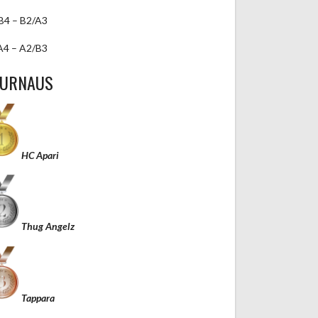
B4 – B2/A3
A4 – A2/B3
TURNAUS
HC Apari
Thug Angelz
Tappara