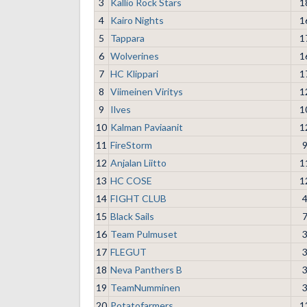
3
Kallio Rock Stars
1
4
Kairo Nights
1
5
Tappara
1
6
Wolverines
1
7
HC Klippari
1
8
Viimeinen Viritys
1
9
Ilves
1
10
Kalman Paviaanit
1
11
FireStorm
12
Anjalan Liitto
1
13
HC COSE
1
14
FIGHT CLUB
15
Black Sails
16
Team Pulmuset
17
FLEGUT
18
Neva Panthers B
19
TeamNumminen
20
Potatofarmers
1