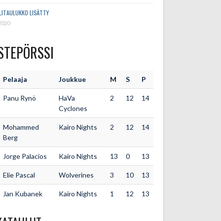
LITAULUKKO LISÄTTY
2020
STEPÖRSSI
Pelaaja
Joukkue
M
S
P
Panu Rynö
HaVa
2
12
14
Cyclones
Mohammed
Kairo Nights
2
12
14
Berg
Jorge Palacios
Kairo Nights
13
0
13
Elie Pascal
Wolverines
3
10
13
Jan Kubanek
Kairo Nights
1
12
13