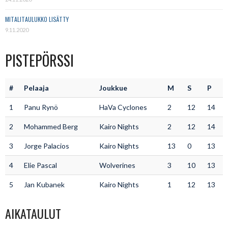
MITALITAULUKKO LISÄTTY
9.11.2020
PISTEPÖRSSI
#
Pelaaja
Joukkue
M
S
P
1
Panu Rynö
HaVa Cyclones
2
12
14
2
Mohammed Berg
Kairo Nights
2
12
14
3
Jorge Palacios
Kairo Nights
13
0
13
4
Elie Pascal
Wolverines
3
10
13
5
Jan Kubanek
Kairo Nights
1
12
13
AIKATAULUT