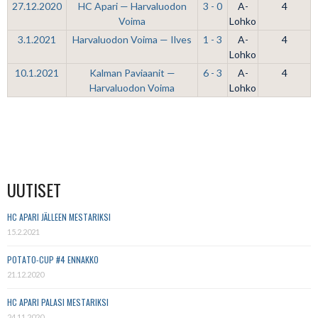
27.12.2020
HC Apari — Harvaluodon
3 - 0
A-
4
Voima
Lohko
3.1.2021
Harvaluodon Voima — Ilves
1 - 3
A-
4
Lohko
10.1.2021
Kalman Paviaanit —
6 - 3
A-
4
Harvaluodon Voima
Lohko
UUTISET
HC APARI JÄLLEEN MESTARIKSI
15.2.2021
POTATO-CUP #4 ENNAKKO
21.12.2020
HC APARI PALASI MESTARIKSI
24.11.2020