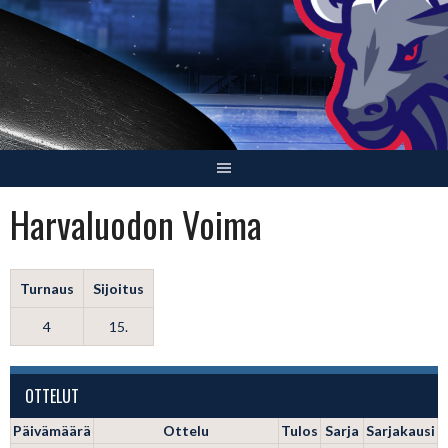
Skip
to
content
Harvaluodon Voima
Turnaus
Sijoitus
4
15.
OTTELUT
Päivämäärä
Ottelu
Tulos
Sarja
Sarjakausi