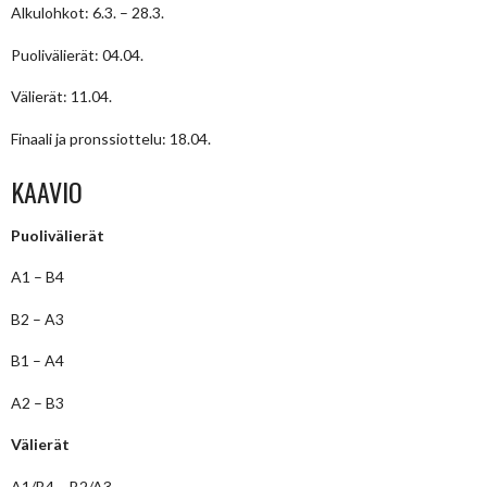
Alkulohkot: 6.3. – 28.3.
Puolivälierät: 04.04.
Välierät: 11.04.
Finaali ja pronssiottelu: 18.04.
KAAVIO
Puolivälierät
A1 – B4
B2 – A3
B1 – A4
A2 – B3
Välierät
A1/B4 – B2/A3