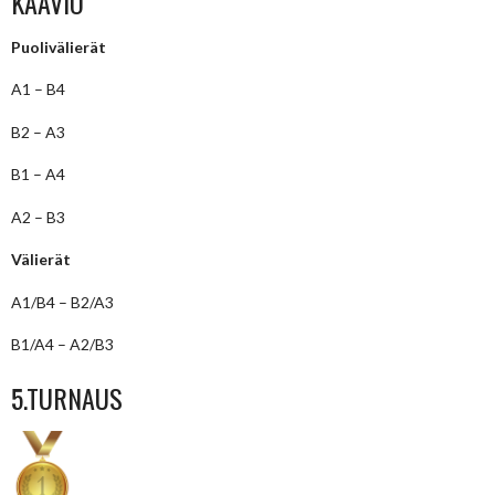
KAAVIO
Puolivälierät
A1 – B4
B2 – A3
B1 – A4
A2 – B3
Välierät
A1/B4 – B2/A3
B1/A4 – A2/B3
5.TURNAUS