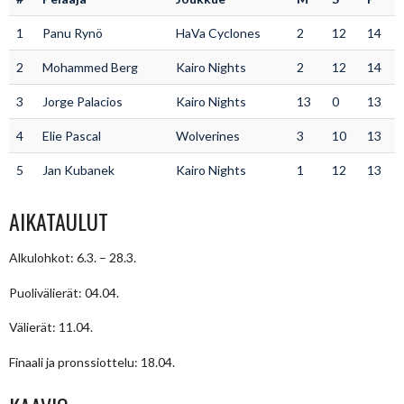
1
Panu Rynö
HaVa Cyclones
2
12
14
2
Mohammed Berg
Kairo Nights
2
12
14
3
Jorge Palacios
Kairo Nights
13
0
13
4
Elie Pascal
Wolverines
3
10
13
5
Jan Kubanek
Kairo Nights
1
12
13
AIKATAULUT
Alkulohkot: 6.3. – 28.3.
Puolivälierät: 04.04.
Välierät: 11.04.
Finaali ja pronssiottelu: 18.04.