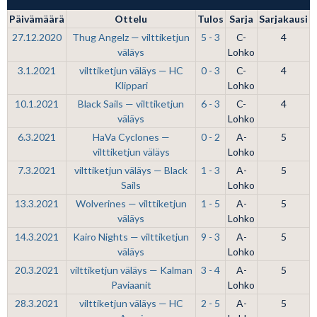
Päivämäärä
Ottelu
Tulos
Sarja
Sarjakausi
27.12.2020
Thug Angelz — vilttiketjun
5 - 3
C-
4
väläys
Lohko
3.1.2021
vilttiketjun väläys — HC
0 - 3
C-
4
Klippari
Lohko
10.1.2021
Black Sails — vilttiketjun
6 - 3
C-
4
väläys
Lohko
6.3.2021
HaVa Cyclones —
0 - 2
A-
5
vilttiketjun väläys
Lohko
7.3.2021
vilttiketjun väläys — Black
1 - 3
A-
5
Sails
Lohko
13.3.2021
Wolverines — vilttiketjun
1 - 5
A-
5
väläys
Lohko
14.3.2021
Kairo Nights — vilttiketjun
9 - 3
A-
5
väläys
Lohko
20.3.2021
vilttiketjun väläys — Kalman
3 - 4
A-
5
Paviaanit
Lohko
28.3.2021
vilttiketjun väläys — HC
2 - 5
A-
5