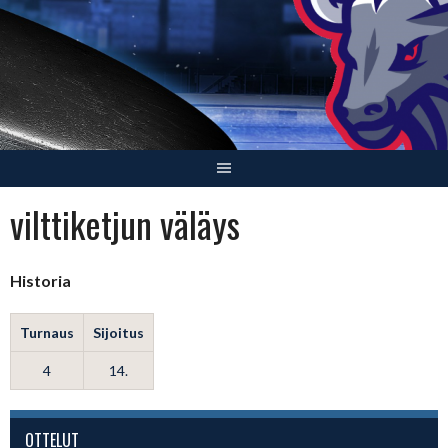
Skip
to
content
vilttiketjun väläys
Historia
Turnaus
Sijoitus
4
14.
OTTELUT