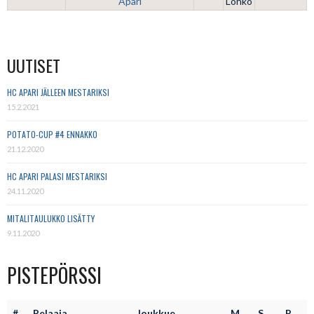
Apari
Lohko
UUTISET
HC APARI JÄLLEEN MESTARIKSI
15.2.2021
POTATO-CUP #4 ENNAKKO
21.12.2020
HC APARI PALASI MESTARIKSI
24.11.2020
MITALITAULUKKO LISÄTTY
9.11.2020
PISTEPÖRSSI
#
Pelaaja
Joukkue
M
S
P