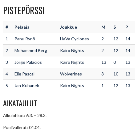
PISTEPÖRSSI
#
Pelaaja
Joukkue
M
S
P
1
Panu Rynö
HaVa Cyclones
2
12
14
2
Mohammed Berg
Kairo Nights
2
12
14
3
Jorge Palacios
Kairo Nights
13
0
13
4
Elie Pascal
Wolverines
3
10
13
5
Jan Kubanek
Kairo Nights
1
12
13
AIKATAULUT
Alkulohkot: 6.3. – 28.3.
Puolivälierät: 04.04.