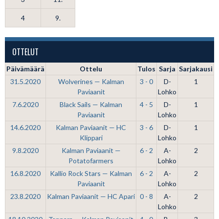
4
9.
OTTELUT
Päivämäärä
Ottelu
Tulos
Sarja
Sarjakausi
31.5.2020
Wolverines — Kalman
3 - 0
D-
1
Paviaanit
Lohko
7.6.2020
Black Sails — Kalman
4 - 5
D-
1
Paviaanit
Lohko
14.6.2020
Kalman Paviaanit — HC
3 - 6
D-
1
Klippari
Lohko
9.8.2020
Kalman Paviaanit —
6 - 2
A-
2
Potatofarmers
Lohko
16.8.2020
Kallio Rock Stars — Kalman
6 - 2
A-
2
Paviaanit
Lohko
23.8.2020
Kalman Paviaanit — HC Apari
0 - 8
A-
2
Lohko