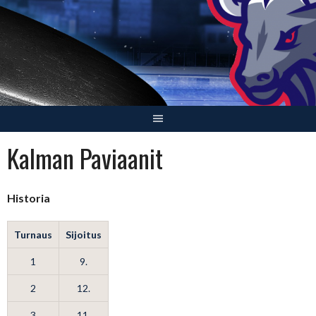
Skip
to
content
Kalman Paviaanit
Historia
Turnaus
Sijoitus
1
9.
2
12.
3
11.