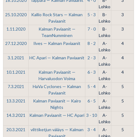
18.10.2020
Tappara — Kalman Paviaanit
4 - 0
B-
3
Lohko
25.10.2020
Kallio Rock Stars — Kalman
5 - 3
B-
3
Paviaanit
Lohko
1.11.2020
Kalman Paviaanit —
7 - 0
B-
3
TeamNumminen
Lohko
27.12.2020
Ilves — Kalman Paviaanit
8 - 2
A-
4
Lohko
3.1.2021
HC Apari — Kalman Paviaanit
2 - 3
A-
4
Lohko
10.1.2021
Kalman Paviaanit —
6 - 3
A-
4
Harvaluodon Voima
Lohko
7.3.2021
HaVa Cyclones — Kalman
5 - 4
A-
5
Paviaanit
Lohko
13.3.2021
Kalman Paviaanit — Kairo
6 - 5
A-
5
Nights
Lohko
14.3.2021
Kalman Paviaanit — HC Apari
3 - 10
A-
5
Lohko
20.3.2021
vilttiketjun väläys — Kalman
3 - 4
A-
5
Paviaanit
Lohko