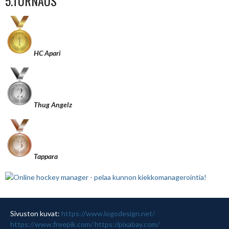
5.TURNAUS
HC Apari
Thug Angelz
Tappara
Sivuston kuvat:
https://www.logodesign.net/
https://www.freepik.com/
https://pixabay.com/