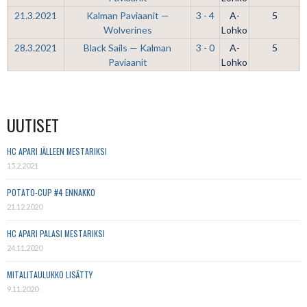
21.3.2021
Kalman Paviaanit —
3 - 4
A-
5
Wolverines
Lohko
28.3.2021
Black Sails — Kalman
3 - 0
A-
5
Paviaanit
Lohko
UUTISET
HC APARI JÄLLEEN MESTARIKSI
15.2.2021
POTATO-CUP #4 ENNAKKO
21.12.2020
HC APARI PALASI MESTARIKSI
24.11.2020
MITALITAULUKKO LISÄTTY
9.11.2020