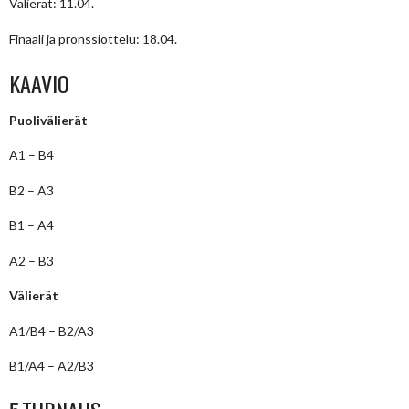
Välierät: 11.04.
Finaali ja pronssiottelu: 18.04.
KAAVIO
Puolivälierät
A1 – B4
B2 – A3
B1 – A4
A2 – B3
Välierät
A1/B4 – B2/A3
B1/A4 – A2/B3