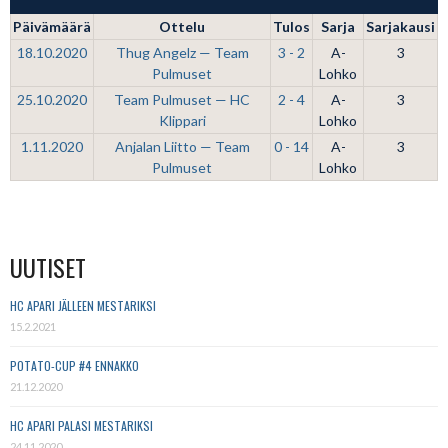
Päivämäärä
Ottelu
Tulos
Sarja
Sarjakausi
18.10.2020
Thug Angelz — Team
3 - 2
A-
3
Pulmuset
Lohko
25.10.2020
Team Pulmuset — HC
2 - 4
A-
3
Klippari
Lohko
1.11.2020
Anjalan Liitto — Team
0 - 14
A-
3
Pulmuset
Lohko
UUTISET
HC APARI JÄLLEEN MESTARIKSI
15.2.2021
POTATO-CUP #4 ENNAKKO
21.12.2020
HC APARI PALASI MESTARIKSI
24.11.2020