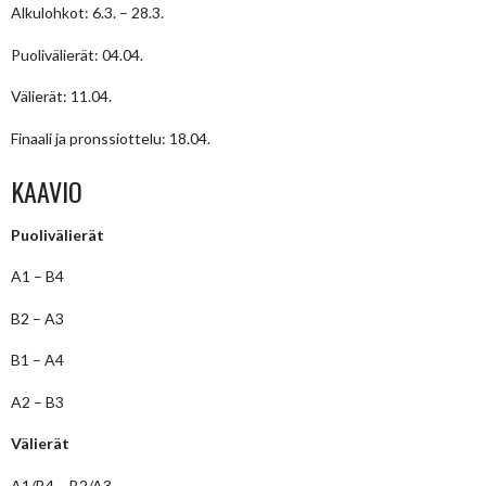
Alkulohkot: 6.3. – 28.3.
Puolivälierät: 04.04.
Välierät: 11.04.
Finaali ja pronssiottelu: 18.04.
KAAVIO
Puolivälierät
A1 – B4
B2 – A3
B1 – A4
A2 – B3
Välierät
A1/B4 – B2/A3