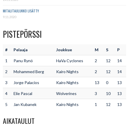
MITALITAULUKKO LISÄTTY
9.11.2020
PISTEPÖRSSI
#
Pelaaja
Joukkue
M
S
P
1
Panu Rynö
HaVa Cyclones
2
12
14
2
Mohammed Berg
Kairo Nights
2
12
14
3
Jorge Palacios
Kairo Nights
13
0
13
4
Elie Pascal
Wolverines
3
10
13
5
Jan Kubanek
Kairo Nights
1
12
13
AIKATAULUT