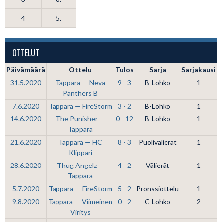
4
5.
OTTELUT
Päivämäärä
Ottelu
Tulos
Sarja
Sarjakausi
31.5.2020
Tappara — Neva
9 - 3
B-Lohko
1
Panthers B
7.6.2020
Tappara — FireStorm
3 - 2
B-Lohko
1
14.6.2020
The Punisher —
0 - 12
B-Lohko
1
Tappara
21.6.2020
Tappara — HC
8 - 3
Puolivälierät
1
Klippari
28.6.2020
Thug Angelz —
4 - 2
Välierät
1
Tappara
5.7.2020
Tappara — FireStorm
5 - 2
Pronssiottelu
1
9.8.2020
Tappara — Viimeinen
0 - 2
C-Lohko
2
Viritys