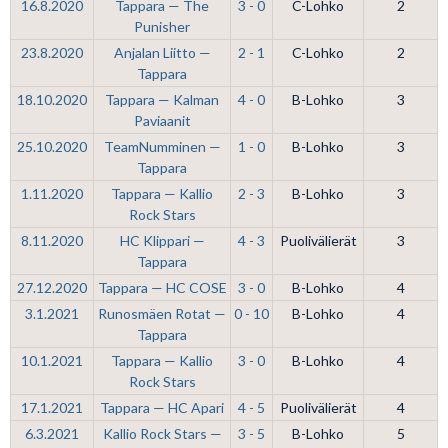
16.8.2020
Tappara — The
3 - 0
C-Lohko
2
Punisher
23.8.2020
Anjalan Liitto —
2 - 1
C-Lohko
2
Tappara
18.10.2020
Tappara — Kalman
4 - 0
B-Lohko
3
Paviaanit
25.10.2020
TeamNumminen —
1 - 0
B-Lohko
3
Tappara
1.11.2020
Tappara — Kallio
2 - 3
B-Lohko
3
Rock Stars
8.11.2020
HC Klippari —
4 - 3
Puolivälierät
3
Tappara
27.12.2020
Tappara — HC COSE
3 - 0
B-Lohko
4
3.1.2021
Runosmäen Rotat —
0 - 10
B-Lohko
4
Tappara
10.1.2021
Tappara — Kallio
3 - 0
B-Lohko
4
Rock Stars
17.1.2021
Tappara — HC Apari
4 - 5
Puolivälierät
4
6.3.2021
Kallio Rock Stars —
3 - 5
B-Lohko
5