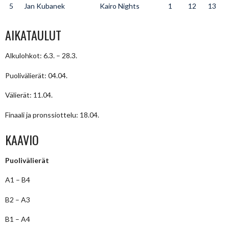
5
Jan Kubanek
Kairo Nights
1
12
13
AIKATAULUT
Alkulohkot: 6.3. – 28.3.
Puolivälierät: 04.04.
Välierät: 11.04.
Finaali ja pronssiottelu: 18.04.
KAAVIO
Puolivälierät
A1 – B4
B2 – A3
B1 – A4