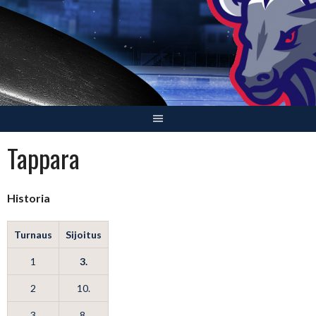
Skip
to
content
Tappara
Historia
Turnaus
Sijoitus
1
3.
2
10.
3
8.