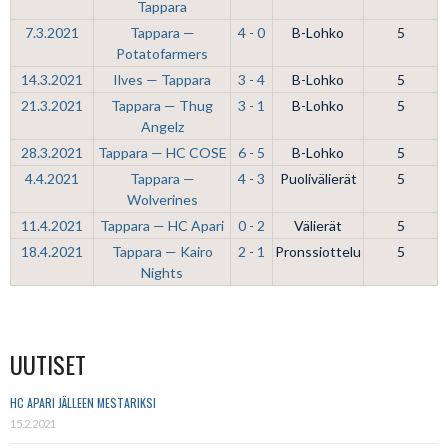
Tappara
7.3.2021
Tappara —
4 - 0
B-Lohko
5
Potatofarmers
14.3.2021
Ilves — Tappara
3 - 4
B-Lohko
5
21.3.2021
Tappara — Thug
3 - 1
B-Lohko
5
Angelz
28.3.2021
Tappara — HC COSE
6 - 5
B-Lohko
5
4.4.2021
Tappara —
4 - 3
Puolivälierät
5
Wolverines
11.4.2021
Tappara — HC Apari
0 - 2
Välierät
5
18.4.2021
Tappara — Kairo
2 - 1
Pronssiottelu
5
Nights
UUTISET
HC APARI JÄLLEEN MESTARIKSI
15.2.2021