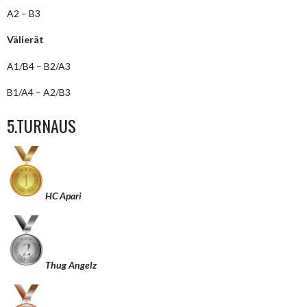
A2 – B3
Välierät
A1/B4 – B2/A3
B1/A4 – A2/B3
5.TURNAUS
HC Apari
Thug Angelz