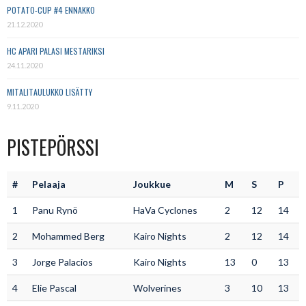
POTATO-CUP #4 ENNAKKO
21.12.2020
HC APARI PALASI MESTARIKSI
24.11.2020
MITALITAULUKKO LISÄTTY
9.11.2020
PISTEPÖRSSI
#
Pelaaja
Joukkue
M
S
P
1
Panu Rynö
HaVa Cyclones
2
12
14
2
Mohammed Berg
Kairo Nights
2
12
14
3
Jorge Palacios
Kairo Nights
13
0
13
4
Elie Pascal
Wolverines
3
10
13