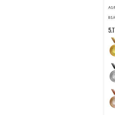
A1/
B1/
5.