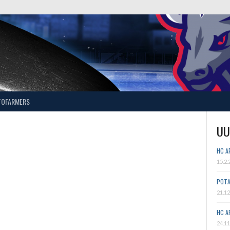
TOFARMERS
UU
HC A
15.2.
POTA
21.12
HC A
24.11