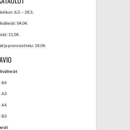
KATAULUT
lohkot: 6.3. – 28.3.
ivälierät: 04.04.
erät: 11.04.
ali ja pronssiottelu: 18.04.
AVIO
livälierät
– B4
– A3
– A4
– B3
ierät