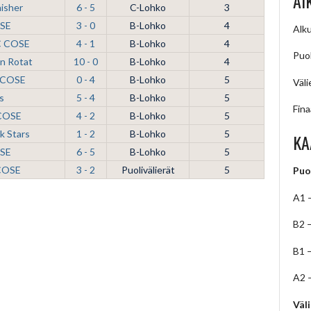
AI
isher
6 - 5
C-Lohko
3
OSE
3 - 0
B-Lohko
4
Alku
HC COSE
4 - 1
B-Lohko
4
Puol
n Rotat
10 - 0
B-Lohko
4
 COSE
0 - 4
B-Lohko
5
Väli
s
5 - 4
B-Lohko
5
Fina
 COSE
4 - 2
B-Lohko
5
k Stars
1 - 2
B-Lohko
5
KA
OSE
6 - 5
B-Lohko
5
 COSE
3 - 2
Puolivälierät
5
Puo
A1 
B2 
B1 
A2 
Väl