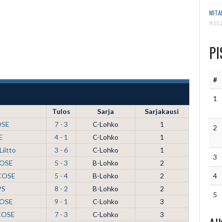
MITA
9.11.
PI
#
1
Tulos
Sarja
Sarjakausi
OSE
7 - 3
C-Lohko
1
2
E
4 - 1
C-Lohko
1
iitto
3 - 6
C-Lohko
1
3
COSE
5 - 3
B-Lohko
2
 COSE
5 - 4
B-Lohko
2
4
PS
8 - 2
B-Lohko
2
5
COSE
9 - 1
C-Lohko
3
 COSE
7 - 3
C-Lohko
3