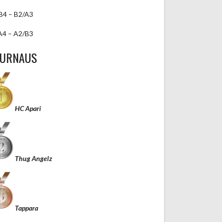
B4 – B2/A3
A4 – A2/B3
TURNAUS
HC Apari
Thug Angelz
Tappara