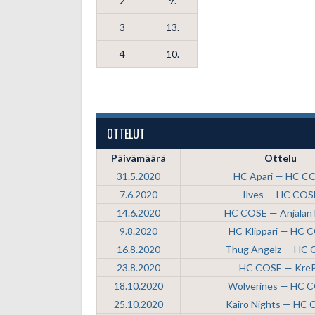
2
9.
3
13.
4
10.
OTTELUT
Päivämäärä
Ottelu
31.5.2020
HC Apari — HC C
7.6.2020
Ilves — HC COS
14.6.2020
HC COSE — Anjalan L
9.8.2020
HC Klippari — HC 
16.8.2020
Thug Angelz — HC
23.8.2020
HC COSE — Kre
18.10.2020
Wolverines — HC 
25.10.2020
Kairo Nights — HC