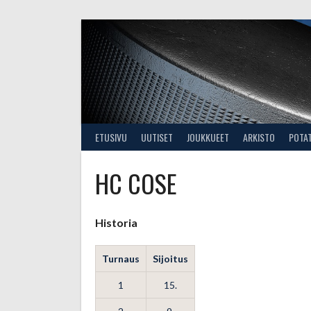
Skip
to
content
ETUSIVU
UUTISET
JOUKKUEET
ARKISTO
POTA
HC COSE
Historia
Turnaus
Sijoitus
1
15.