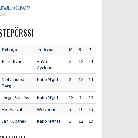
LITAULUKKO LISÄTTY
2020
STEPÖRSSI
Pelaaja
Joukkue
M
S
P
Panu Rynö
HaVa
2
12
14
Cyclones
Mohammed
Kairo Nights
2
12
14
Berg
Jorge Palacios
Kairo Nights
13
0
13
Elie Pascal
Wolverines
3
10
13
Jan Kubanek
Kairo Nights
1
12
13