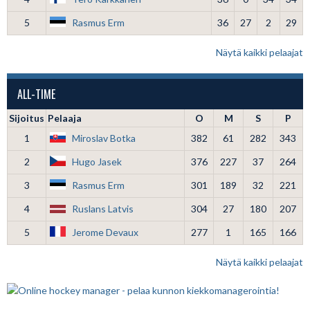
5
Rasmus Erm
36
27
2
29
Näytä kaikki pelaajat
ALL-TIME
Sijoitus
Pelaaja
O
M
S
P
1
Miroslav Botka
382
61
282
343
2
Hugo Jasek
376
227
37
264
3
Rasmus Erm
301
189
32
221
4
Ruslans Latvis
304
27
180
207
5
Jerome Devaux
277
1
165
166
Näytä kaikki pelaajat