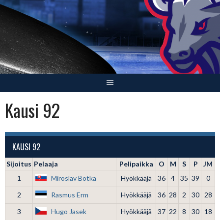
Skip
to
content
Kausi 92
KAUSI 92
Sijoitus
Pelaaja
Pelipaikka
O
M
S
P
JM
1
Miroslav Botka
Hyökkääjä
36
4
35
39
0
2
Rasmus Erm
Hyökkääjä
36
28
2
30
28
3
Hugo Jasek
Hyökkääjä
37
22
8
30
18