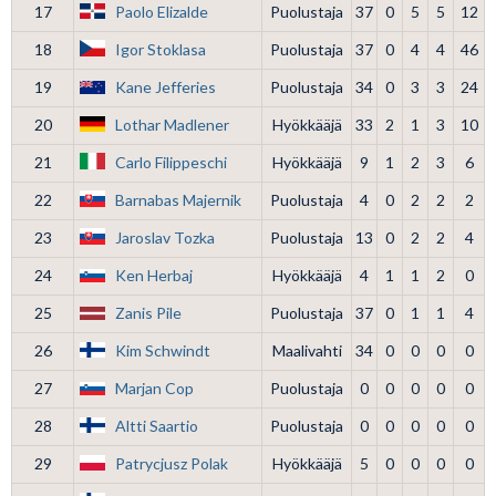
17
Paolo Elizalde
Puolustaja
37
0
5
5
12
18
Igor Stoklasa
Puolustaja
37
0
4
4
46
19
Kane Jefferies
Puolustaja
34
0
3
3
24
20
Lothar Madlener
Hyökkääjä
33
2
1
3
10
21
Carlo Filippeschi
Hyökkääjä
9
1
2
3
6
22
Barnabas Majernik
Puolustaja
4
0
2
2
2
23
Jaroslav Tozka
Puolustaja
13
0
2
2
4
24
Ken Herbaj
Hyökkääjä
4
1
1
2
0
25
Zanis Pile
Puolustaja
37
0
1
1
4
26
Kim Schwindt
Maalivahti
34
0
0
0
0
27
Marjan Cop
Puolustaja
0
0
0
0
0
28
Altti Saartio
Puolustaja
0
0
0
0
0
29
Patrycjusz Polak
Hyökkääjä
5
0
0
0
0