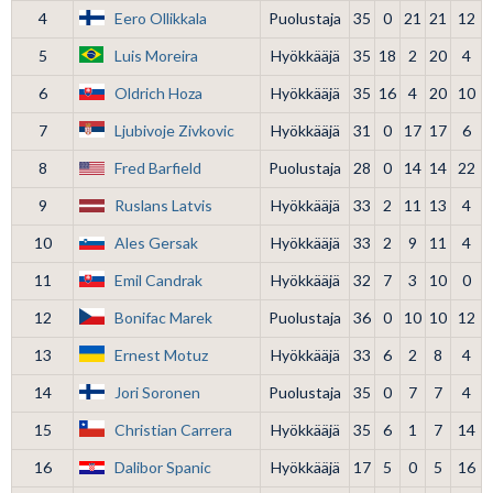
4
Eero Ollikkala
Puolustaja
35
0
21
21
12
5
Luis Moreira
Hyökkääjä
35
18
2
20
4
6
Oldrich Hoza
Hyökkääjä
35
16
4
20
10
7
Ljubivoje Zivkovic
Hyökkääjä
31
0
17
17
6
8
Fred Barfield
Puolustaja
28
0
14
14
22
9
Ruslans Latvis
Hyökkääjä
33
2
11
13
4
10
Ales Gersak
Hyökkääjä
33
2
9
11
4
11
Emil Candrak
Hyökkääjä
32
7
3
10
0
12
Bonifac Marek
Puolustaja
36
0
10
10
12
13
Ernest Motuz
Hyökkääjä
33
6
2
8
4
14
Jori Soronen
Puolustaja
35
0
7
7
4
15
Christian Carrera
Hyökkääjä
35
6
1
7
14
16
Dalibor Spanic
Hyökkääjä
17
5
0
5
16