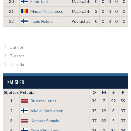
30
Elmo Täck
Maalivahti
0
0
0
0
0
31
Marian Nicolaescu
Maalivahti
3
0
0
0
0
32
Tapio Hakula
Puolustaja
0
0
0
0
0
Uutiset
Tilastot
Historia
KAUSI 98
Sijoitus
Pelaaja
O
M
S
P
1
Ruslans Latvis
35
7
52
59
2
Nikolai Karjalainen
35
29
8
37
3
Kaspars Sirmais
37
32
5
37
4
Tero Kärkkänen
36
0
34
34