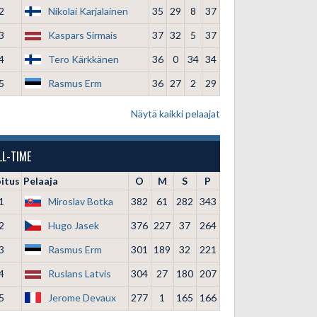
2
Nikolai Karjalainen
35
29
8
37
3
Kaspars Sirmais
37
32
5
37
4
Tero Kärkkänen
36
0
34
34
5
Rasmus Erm
36
27
2
29
Näytä kaikki pelaajat
LL-TIME
oitus
Pelaaja
O
M
S
P
1
Miroslav Botka
382
61
282
343
2
Hugo Jasek
376
227
37
264
3
Rasmus Erm
301
189
32
221
4
Ruslans Latvis
304
27
180
207
5
Jerome Devaux
277
1
165
166