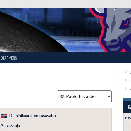
TOFARMERS
K
Dominikaaninen tasavalta
Sij
Puolustaja