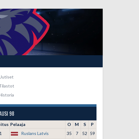
Uutiset
Tilastot
Historia
AUSI 98
oitus
Pelaaja
O
M
S
P
1
Ruslans Latvis
35
7
52
59