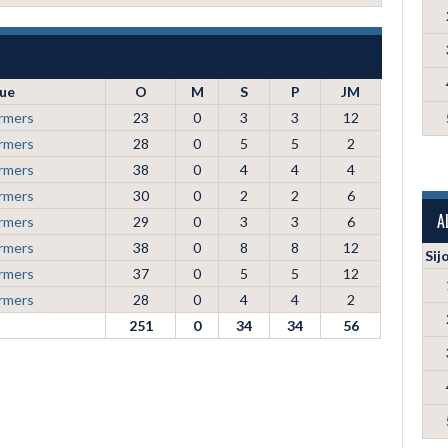
ue
O
M
S
P
JM
rmers
23
0
3
3
12
rmers
28
0
5
5
2
rmers
38
0
4
4
4
rmers
30
0
2
2
6
A
rmers
29
0
3
3
6
rmers
38
0
8
8
12
Sij
rmers
37
0
5
5
12
rmers
28
0
4
4
2
251
0
34
34
56