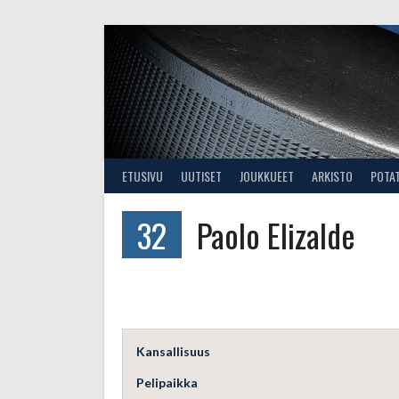
Skip
to
content
ETUSIVU
UUTISET
JOUKKUEET
ARKISTO
POTA
32
Paolo Elizalde
Kansallisuus
Pelipaikka