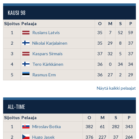
KAUSI 98
Sijoitus
Pelaaja
O
M
S
P
1
Ruslans Latvis
35
7
52
59
2
Nikolai Karjalainen
35
29
8
37
3
Kaspars Sirmais
37
32
5
37
4
Tero Kärkkänen
36
0
34
34
5
Rasmus Erm
36
27
2
29
Näytä kaikki pelaajat
ALL-TIME
Sijoitus
Pelaaja
O
M
S
P
1
Miroslav Botka
382
61
282
343
2
Hugo Jasek
376
227
37
264