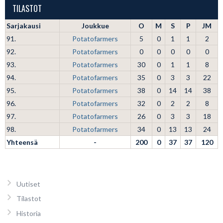
TILASTOT
Sarjakausi
Joukkue
O
M
S
P
JM
91.
Potatofarmers
5
0
1
1
2
92.
Potatofarmers
0
0
0
0
0
93.
Potatofarmers
30
0
1
1
8
94.
Potatofarmers
35
0
3
3
22
95.
Potatofarmers
38
0
14
14
38
96.
Potatofarmers
32
0
2
2
8
97.
Potatofarmers
26
0
3
3
18
98.
Potatofarmers
34
0
13
13
24
Yhteensä
-
200
0
37
37
120
Uutiset
Tilastot
Historia