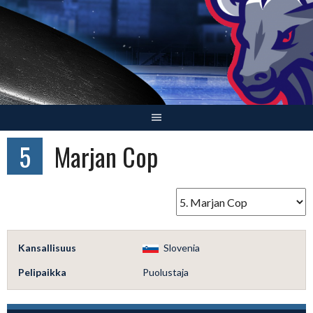
Skip
to
content
5
Marjan Cop
Kansallisuus
Slovenia
Pelipaikka
Puolustaja