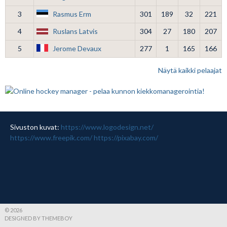
3
Rasmus Erm
301
189
32
221
4
Ruslans Latvis
304
27
180
207
5
Jerome Devaux
277
1
165
166
Näytä kaikki pelaajat
Sivuston kuvat:
https://www.logodesign.net/
https://www.freepik.com/
https://pixabay.com/
© 2026
DESIGNED BY THEMEBOY