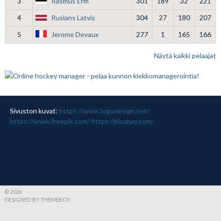
3
Rasmus Erm
301
189
32
221
4
Ruslans Latvis
304
27
180
207
5
Jerome Devaux
277
1
165
166
Näytä kaikki pelaajat
Sivuston kuvat:
https://www.logodesign.net/
https://www.freepik.com/
https://pixabay.com/
© 2026
DESIGNED BY THEMEBOY