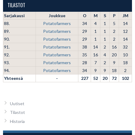
TILASTOT
Sarjakausi
Joukkue
O
M
S
P
JM
88.
Potatofarmers
34
4
1
5
14
89.
Potatofarmers
29
1
1
2
12
90.
Potatofarmers
29
1
1
2
14
91.
Potatofarmers
38
14
2
16
32
92.
Potatofarmers
35
16
4
20
10
93.
Potatofarmers
28
7
2
9
18
94.
Potatofarmers
34
9
9
18
2
Yhteensä
-
227
52
20
72
102
Uutiset
Tilastot
Historia