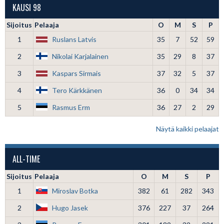
KAUSI 98
Sijoitus
Pelaaja
O
M
S
P
1
Ruslans Latvis
35
7
52
59
2
Nikolai Karjalainen
35
29
8
37
3
Kaspars Sirmais
37
32
5
37
4
Tero Kärkkänen
36
0
34
34
5
Rasmus Erm
36
27
2
29
Näytä kaikki pelaajat
ALL-TIME
Sijoitus
Pelaaja
O
M
S
P
1
Miroslav Botka
382
61
282
343
2
Hugo Jasek
376
227
37
264