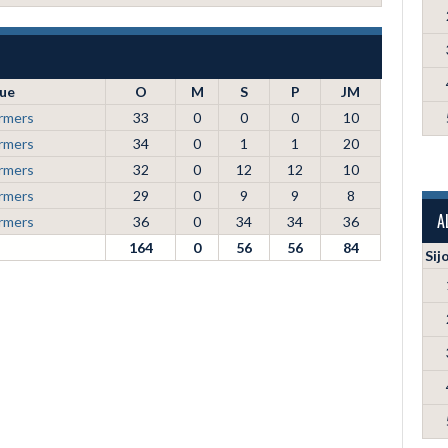
ue
O
M
S
P
JM
rmers
33
0
0
0
10
rmers
34
0
1
1
20
rmers
32
0
12
12
10
rmers
29
0
9
9
8
A
rmers
36
0
34
34
36
164
0
56
56
84
Sij