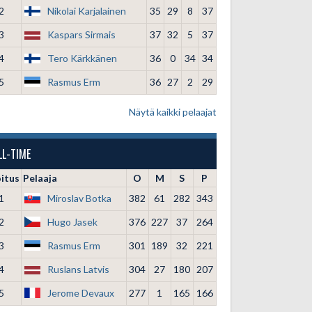
2
Nikolai Karjalainen
35
29
8
37
3
Kaspars Sirmais
37
32
5
37
4
Tero Kärkkänen
36
0
34
34
5
Rasmus Erm
36
27
2
29
Näytä kaikki pelaajat
LL-TIME
oitus
Pelaaja
O
M
S
P
1
Miroslav Botka
382
61
282
343
2
Hugo Jasek
376
227
37
264
3
Rasmus Erm
301
189
32
221
4
Ruslans Latvis
304
27
180
207
5
Jerome Devaux
277
1
165
166