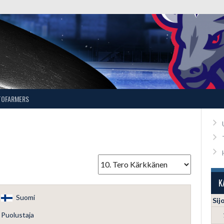
TOFARMERS
K
Suomi
Sij
Puolustaja