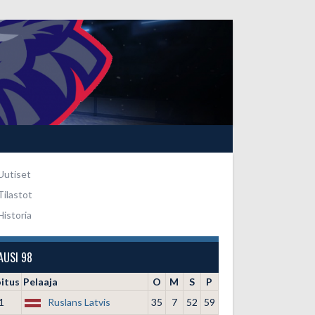
Uutiset
Tilastot
Historia
AUSI 98
oitus
Pelaaja
O
M
S
P
1
Ruslans Latvis
35
7
52
59