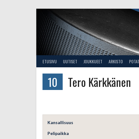
Skip
to
content
ETUSIVU
UUTISET
JOUKKUEET
ARKISTO
POTA
10
Tero Kärkkänen
Kansallisuus
Pelipaikka