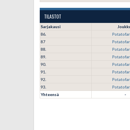
TILASTOT
Sarjakausi
Joukk
86.
Potatofa
87
Potatofa
88.
Potatofa
89.
Potatofa
90.
Potatofa
91.
Potatofa
92.
Potatofa
93.
Potatofa
Yhteensä
-