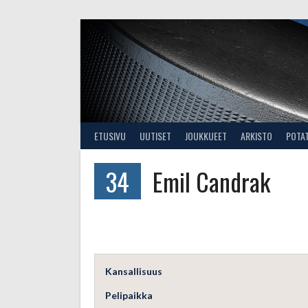
Skip
to
content
ETUSIVU
UUTISET
JOUKKUEET
ARKISTO
POTA
34
Emil Candrak
Kansallisuus
Pelipaikka