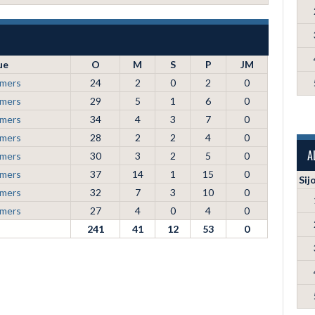
ue
O
M
S
P
JM
rmers
24
2
0
2
0
rmers
29
5
1
6
0
rmers
34
4
3
7
0
rmers
28
2
2
4
0
A
rmers
30
3
2
5
0
rmers
37
14
1
15
0
Sij
rmers
32
7
3
10
0
rmers
27
4
0
4
0
241
41
12
53
0