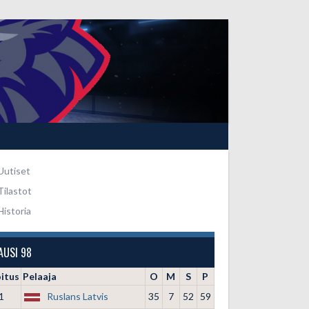
Uutiset
Tilastot
Historia
AUSI 98
oitus
Pelaaja
O
M
S
P
1
Ruslans Latvis
35
7
52
59