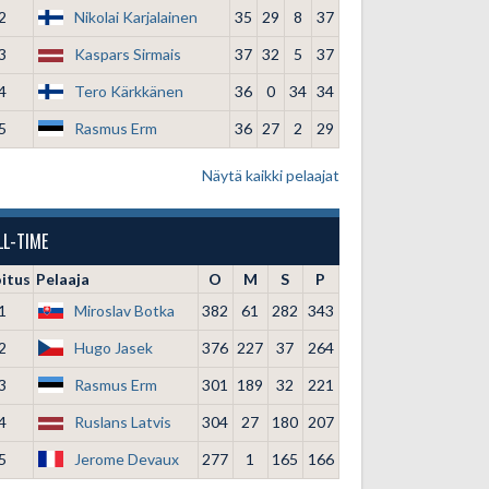
2
Nikolai Karjalainen
35
29
8
37
3
Kaspars Sirmais
37
32
5
37
4
Tero Kärkkänen
36
0
34
34
5
Rasmus Erm
36
27
2
29
Näytä kaikki pelaajat
LL-TIME
oitus
Pelaaja
O
M
S
P
1
Miroslav Botka
382
61
282
343
2
Hugo Jasek
376
227
37
264
3
Rasmus Erm
301
189
32
221
4
Ruslans Latvis
304
27
180
207
5
Jerome Devaux
277
1
165
166