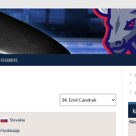
TOFARMERS
K
Slovakia
Sij
Hyökkääjä