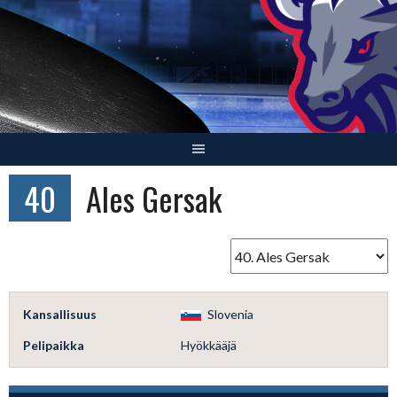
Skip
to
content
40
Ales Gersak
Kansallisuus
Slovenia
Pelipaikka
Hyökkääjä