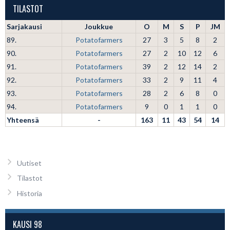
TILASTOT
Sarjakausi
Joukkue
O
M
S
P
JM
89.
Potatofarmers
27
3
5
8
2
90.
Potatofarmers
27
2
10
12
6
91.
Potatofarmers
39
2
12
14
2
92.
Potatofarmers
33
2
9
11
4
93.
Potatofarmers
28
2
6
8
0
94.
Potatofarmers
9
0
1
1
0
Yhteensä
-
163
11
43
54
14
Uutiset
Tilastot
Historia
KAUSI 98