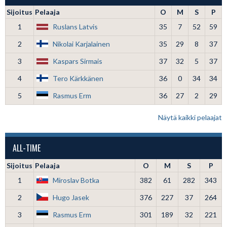
Sijoitus
Pelaaja
O
M
S
P
1
Ruslans Latvis
35
7
52
59
2
Nikolai Karjalainen
35
29
8
37
3
Kaspars Sirmais
37
32
5
37
4
Tero Kärkkänen
36
0
34
34
5
Rasmus Erm
36
27
2
29
Näytä kaikki pelaajat
ALL-TIME
Sijoitus
Pelaaja
O
M
S
P
1
Miroslav Botka
382
61
282
343
2
Hugo Jasek
376
227
37
264
3
Rasmus Erm
301
189
32
221