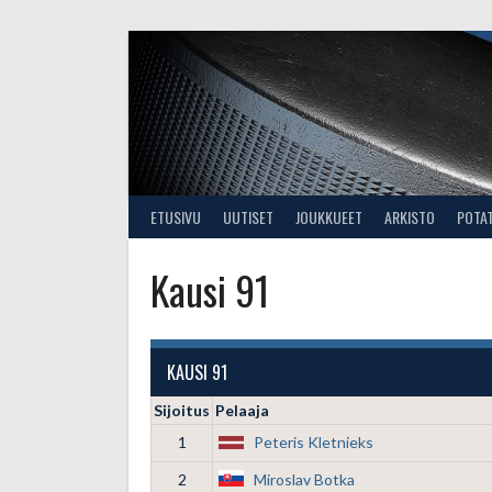
Skip
to
content
ETUSIVU
UUTISET
JOUKKUEET
ARKISTO
POTA
Kausi 91
KAUSI 91
Sijoitus
Pelaaja
1
Peteris Kletnieks
2
Miroslav Botka