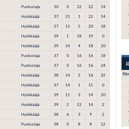
Puolustaja
30
0
22
22
14
Hyökkääjä
37
21
1
22
14
Hyökkääjä
37
15
5
20
18
Hyökkääjä
39
1
18
19
0
Hyökkääjä
39
14
4
18
20
Puolustaja
37
0
16
16
18
A
Puolustaja
37
0
16
16
24
Sij
Hyökkääjä
38
14
2
16
32
Hyökkääjä
37
14
1
15
0
Hyökkääjä
39
11
3
14
20
Hyökkääjä
39
2
12
14
2
Hyökkääjä
38
6
3
9
2
Puolustaja
38
0
8
8
12