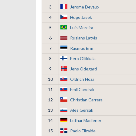
3
Jerome Devaux
4
Hugo Jasek
5
Luis Moreira
6
Ruslans Latvis
7
Rasmus Erm
8
Eero Ollikkala
9
Jens Odegard
10
Oldrich Hoza
11
Emil Candrak
12
Christian Carrera
13
Ales Gersak
14
Lothar Madlener
15
Paolo Elizalde