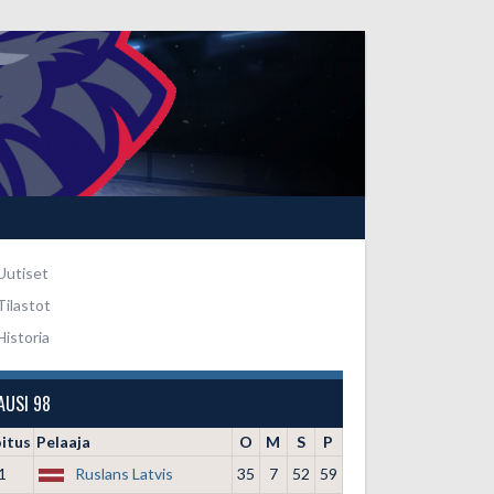
Uutiset
Tilastot
Historia
AUSI 98
oitus
Pelaaja
O
M
S
P
1
Ruslans Latvis
35
7
52
59