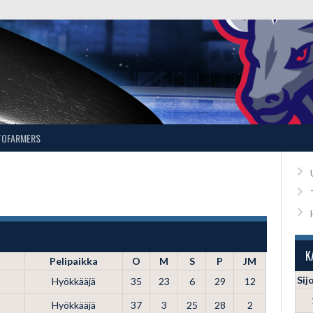
TOFARMERS
K
Pelipaikka
O
M
S
P
JM
Sij
Hyökkääjä
35
23
6
29
12
Hyökkääjä
37
3
25
28
2