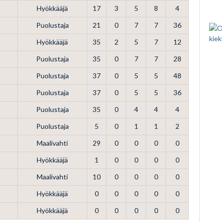
Hyökkääjä
17
3
5
8
4
Puolustaja
21
0
7
7
36
Hyökkääjä
35
2
5
7
12
Puolustaja
35
0
7
7
28
Puolustaja
37
0
5
5
48
Puolustaja
37
0
5
5
36
Puolustaja
35
0
4
4
4
Puolustaja
5
0
1
1
2
Maalivahti
29
0
0
0
0
Hyökkääjä
1
0
0
0
0
Maalivahti
10
0
0
0
0
Hyökkääjä
0
0
0
0
0
Hyökkääjä
0
0
0
0
0