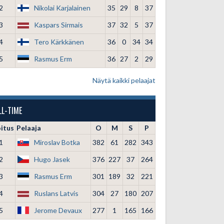
2
Nikolai Karjalainen
35
29
8
37
3
Kaspars Sirmais
37
32
5
37
4
Tero Kärkkänen
36
0
34
34
5
Rasmus Erm
36
27
2
29
Näytä kaikki pelaajat
LL-TIME
oitus
Pelaaja
O
M
S
P
1
Miroslav Botka
382
61
282
343
2
Hugo Jasek
376
227
37
264
3
Rasmus Erm
301
189
32
221
4
Ruslans Latvis
304
27
180
207
5
Jerome Devaux
277
1
165
166