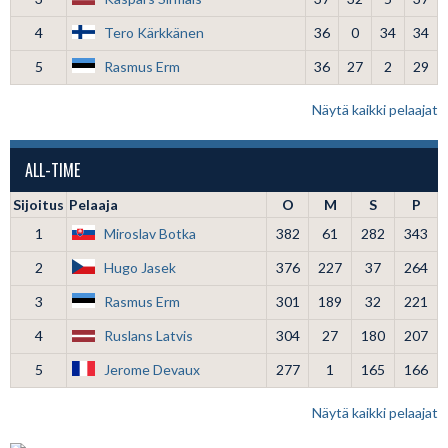
4
Tero Kärkkänen
36
0
34
34
5
Rasmus Erm
36
27
2
29
Näytä kaikki pelaajat
ALL-TIME
Sijoitus
Pelaaja
O
M
S
P
1
Miroslav Botka
382
61
282
343
2
Hugo Jasek
376
227
37
264
3
Rasmus Erm
301
189
32
221
4
Ruslans Latvis
304
27
180
207
5
Jerome Devaux
277
1
165
166
Näytä kaikki pelaajat