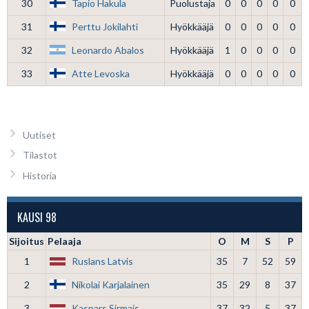
30
Tapio Hakula
Puolustaja
0
0
0
0
0
31
Perttu Jokilahti
Hyökkääjä
0
0
0
0
0
32
Leonardo Abalos
Hyökkääjä
1
0
0
0
0
33
Atte Levoska
Hyökkääjä
0
0
0
0
0
Uutiset
Tilastot
Historia
KAUSI 98
Sijoitus
Pelaaja
O
M
S
P
1
Ruslans Latvis
35
7
52
59
2
Nikolai Karjalainen
35
29
8
37
3
Kaspars Sirmais
37
32
5
37