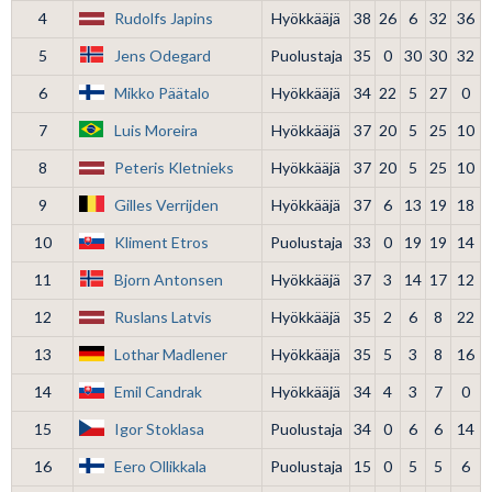
4
Rudolfs Japins
Hyökkääjä
38
26
6
32
36
5
Jens Odegard
Puolustaja
35
0
30
30
32
6
Mikko Päätalo
Hyökkääjä
34
22
5
27
0
7
Luis Moreira
Hyökkääjä
37
20
5
25
10
8
Peteris Kletnieks
Hyökkääjä
37
20
5
25
10
9
Gilles Verrijden
Hyökkääjä
37
6
13
19
18
10
Kliment Etros
Puolustaja
33
0
19
19
14
11
Bjorn Antonsen
Hyökkääjä
37
3
14
17
12
12
Ruslans Latvis
Hyökkääjä
35
2
6
8
22
13
Lothar Madlener
Hyökkääjä
35
5
3
8
16
14
Emil Candrak
Hyökkääjä
34
4
3
7
0
15
Igor Stoklasa
Puolustaja
34
0
6
6
14
16
Eero Ollikkala
Puolustaja
15
0
5
5
6