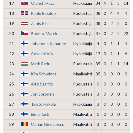
17
Oldrich Hoza
Hyökkääjä
34
4
1
5
14
18
Paolo Elizalde
Puolustaja
38
0
4
4
4
19
Zanis Pile
Puolustaja
38
0
2
2
0
20
Bonifac Marek
Puolustaja
37
0
2
2
22
21
Johannes Kananen
Hyökkääjä
4
0
1
1
4
22
Anselmi Viik
Hyökkääjä
17
0
1
1
6
23
Mark Radu
Puolustaja
35
0
1
1
14
24
Kim Schwindt
Maalivahti
35
0
0
0
0
25
Altti Saartio
Puolustaja
0
0
0
0
0
26
Jori Soronen
Puolustaja
3
0
0
0
0
27
Taisto Hakola
Hyökkääjä
3
0
0
0
0
28
Elmo Täck
Maalivahti
0
0
0
0
0
29
Marian Nicolaescu
Maalivahti
3
0
0
0
0