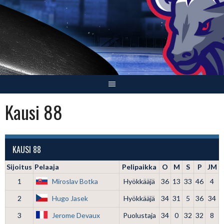
Skip
to
content
Kausi 88
KAUSI 88
Sijoitus
Pelaaja
Pelipaikka
O
M
S
P
JM
1
Miroslav Botka
Hyökkääjä
36
13
33
46
4
2
Hugo Jasek
Hyökkääjä
34
31
5
36
34
3
Jerome Devaux
Puolustaja
34
0
32
32
8