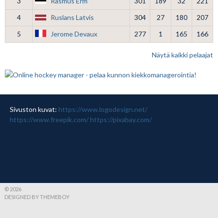
3
Rasmus Erm
301
189
32
221
4
Ruslans Latvis
304
27
180
207
5
Jerome Devaux
277
1
165
166
Näytä kaikki pelaajat
Sivuston kuvat:
https://www.logodesign.net/
https://www.freepik.com/
https://pixabay.com/
© 2026
DESIGNED BY THEMEBOY