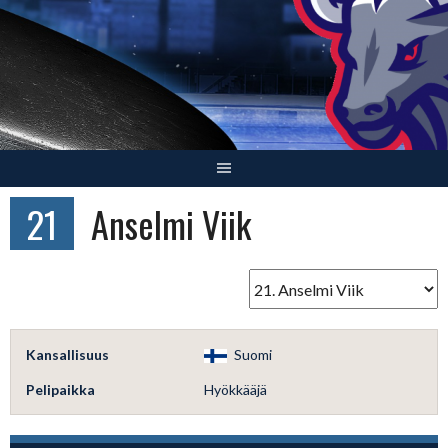
Skip
to
content
21
Anselmi Viik
Kansallisuus
Suomi
Pelipaikka
Hyökkääjä