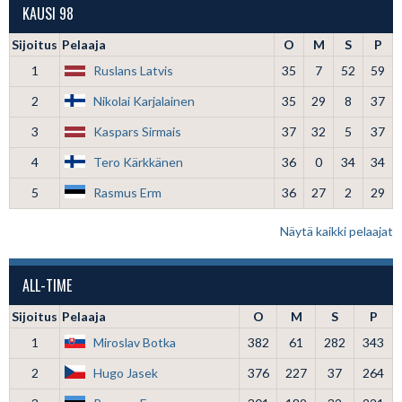
KAUSI 98
Sijoitus
Pelaaja
O
M
S
P
1
Ruslans Latvis
35
7
52
59
2
Nikolai Karjalainen
35
29
8
37
3
Kaspars Sirmais
37
32
5
37
4
Tero Kärkkänen
36
0
34
34
5
Rasmus Erm
36
27
2
29
Näytä kaikki pelaajat
ALL-TIME
Sijoitus
Pelaaja
O
M
S
P
1
Miroslav Botka
382
61
282
343
2
Hugo Jasek
376
227
37
264