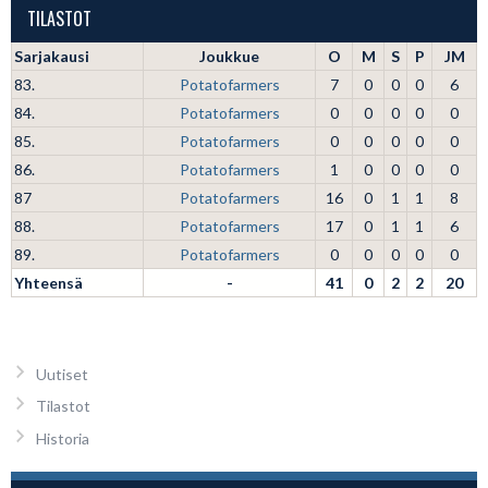
TILASTOT
Sarjakausi
Joukkue
O
M
S
P
JM
83.
Potatofarmers
7
0
0
0
6
84.
Potatofarmers
0
0
0
0
0
85.
Potatofarmers
0
0
0
0
0
86.
Potatofarmers
1
0
0
0
0
87
Potatofarmers
16
0
1
1
8
88.
Potatofarmers
17
0
1
1
6
89.
Potatofarmers
0
0
0
0
0
Yhteensä
-
41
0
2
2
20
Uutiset
Tilastot
Historia