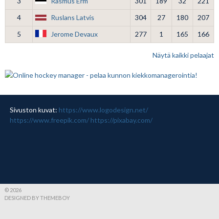
3
Rasmus Erm
301
189
32
221
4
Ruslans Latvis
304
27
180
207
5
Jerome Devaux
277
1
165
166
Näytä kaikki pelaajat
Sivuston kuvat:
https://www.logodesign.net/
https://www.freepik.com/
https://pixabay.com/
© 2026
DESIGNED BY THEMEBOY