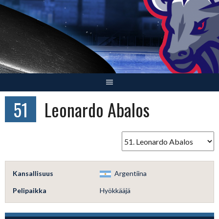
Skip
to
content
51
Leonardo Abalos
Kansallisuus
Argentiina
Pelipaikka
Hyökkääjä