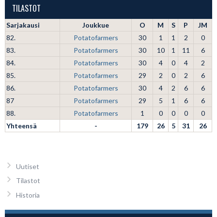
TILASTOT
Sarjakausi
Joukkue
O
M
S
P
JM
82.
Potatofarmers
30
1
1
2
0
83.
Potatofarmers
30
10
1
11
6
84.
Potatofarmers
30
4
0
4
2
85.
Potatofarmers
29
2
0
2
6
86.
Potatofarmers
30
4
2
6
6
87
Potatofarmers
29
5
1
6
6
88.
Potatofarmers
1
0
0
0
0
Yhteensä
-
179
26
5
31
26
Uutiset
Tilastot
Historia