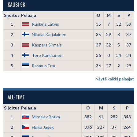
KAUSI 98
Sijoitus
Pelaaja
O
M
S
P
1
Ruslans Latvis
35
7
52
59
2
Nikolai Karjalainen
35
29
8
37
3
Kaspars Sirmais
37
32
5
37
4
Tero Kärkkänen
36
0
34
34
5
Rasmus Erm
36
27
2
29
Näytä kaikki pelaajat
ALL-TIME
Sijoitus
Pelaaja
O
M
S
P
1
Miroslav Botka
382
61
282
343
2
Hugo Jasek
376
227
37
264