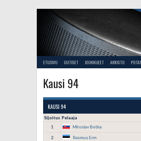
Skip
to
content
ETUSIVU
UUTISET
JOUKKUEET
ARKISTO
POTA
Kausi 94
KAUSI 94
Sijoitus
Pelaaja
1
Miroslav Botka
2
Rasmus Erm