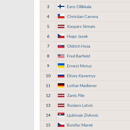
3
Eero Ollikkala
4
Christian Carrera
5
Kaspars Sirmais
6
Hugo Jasek
7
Oldrich Hoza
8
Fred Barfield
9
Ernest Motuz
10
Elisey Kavernyy
11
Lothar Madlener
12
Zanis Pile
13
Ruslans Latvis
14
Ljubivoje Zivkovic
15
Bonifac Marek