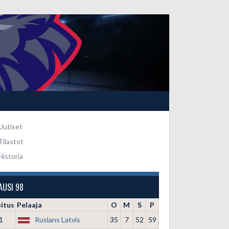
Uutiset
Tilastot
Historia
AUSI 98
oitus
Pelaaja
O
M
S
P
1
Ruslans Latvis
35
7
52
59