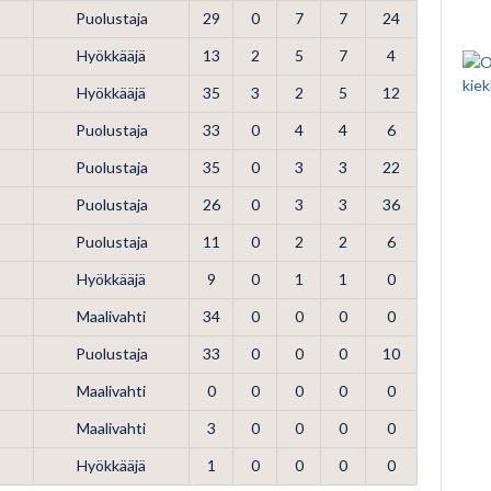
Puolustaja
29
0
7
7
24
Hyökkääjä
13
2
5
7
4
Hyökkääjä
35
3
2
5
12
Puolustaja
33
0
4
4
6
Puolustaja
35
0
3
3
22
Puolustaja
26
0
3
3
36
Puolustaja
11
0
2
2
6
Hyökkääjä
9
0
1
1
0
Maalivahti
34
0
0
0
0
Puolustaja
33
0
0
0
10
Maalivahti
0
0
0
0
0
Maalivahti
3
0
0
0
0
Hyökkääjä
1
0
0
0
0