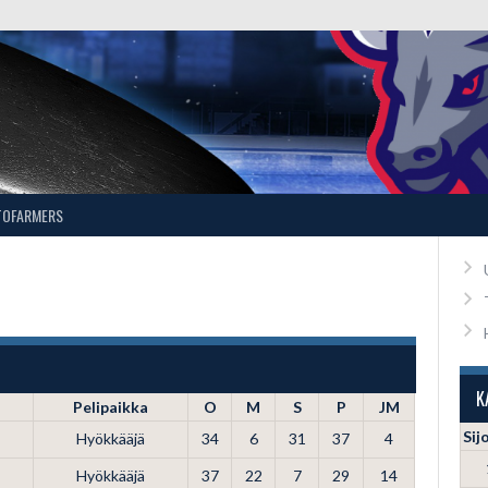
TOFARMERS
K
Pelipaikka
O
M
S
P
JM
Sij
Hyökkääjä
34
6
31
37
4
Hyökkääjä
37
22
7
29
14