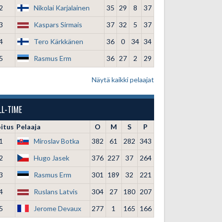
2
Nikolai Karjalainen
35
29
8
37
3
Kaspars Sirmais
37
32
5
37
4
Tero Kärkkänen
36
0
34
34
5
Rasmus Erm
36
27
2
29
Näytä kaikki pelaajat
LL-TIME
oitus
Pelaaja
O
M
S
P
1
Miroslav Botka
382
61
282
343
2
Hugo Jasek
376
227
37
264
3
Rasmus Erm
301
189
32
221
4
Ruslans Latvis
304
27
180
207
5
Jerome Devaux
277
1
165
166