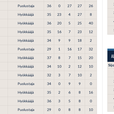
Puolustaja
36
0
27
27
26
Hyökkääjä
35
23
4
27
8
Hyökkääjä
36
20
5
25
40
Hyökkääjä
35
16
7
23
12
Hyökkääjä
34
9
9
18
2
Puolustaja
29
1
16
17
32
A
Hyökkääjä
37
8
7
15
20
Sij
Hyökkääjä
34
10
2
12
10
Hyökkääjä
32
3
7
10
2
Puolustaja
34
0
9
9
0
Hyökkääjä
35
2
6
8
16
Hyökkääjä
36
3
5
8
0
Puolustaja
29
0
8
8
10