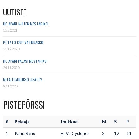
UUTISET
HC APARI JÄLLEEN MESTARIKSI
15.2.2021
POTATO-CUP #4 ENNAKKO
21.12.2020
HC APARI PALASI MESTARIKSI
24.11.2020
MITALITAULUKKO LISÄTTY
9.11.2020
PISTEPÖRSSI
#
Pelaaja
Joukkue
M
S
P
1
Panu Rynö
HaVa Cyclones
2
12
14