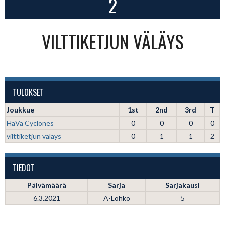
2
VILTTIKETJUN VÄLÄYS
TULOKSET
Joukkue
1st
2nd
3rd
T
HaVa Cyclones
0
0
0
0
vilttiketjun väläys
0
1
1
2
TIEDOT
Päivämäärä
Sarja
Sarjakausi
6.3.2021
A-Lohko
5