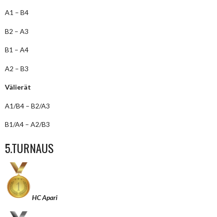
A1 – B4
B2 – A3
B1 – A4
A2 – B3
Välierät
A1/B4 – B2/A3
B1/A4 – A2/B3
5.TURNAUS
HC Apari