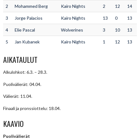
2
Mohammed Berg
Kairo Nights
2
12
14
3
Jorge Palacios
Kairo Nights
13
0
13
4
Elie Pascal
Wolverines
3
10
13
5
Jan Kubanek
Kairo Nights
1
12
13
AIKATAULUT
Alkulohkot: 6.3. – 28.3.
Puolivälierät: 04.04.
Välierät: 11.04.
Finaali ja pronssiottelu: 18.04.
KAAVIO
Puolivälierät