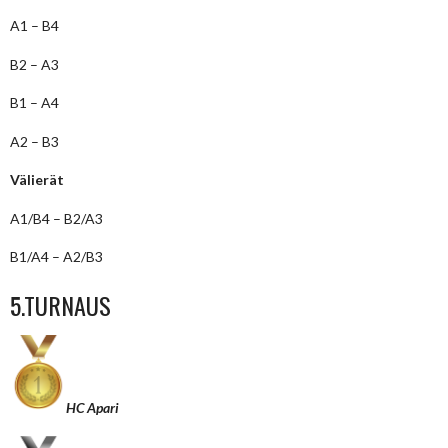
A1 – B4
B2 – A3
B1 – A4
A2 – B3
Välierät
A1/B4 – B2/A3
B1/A4 – A2/B3
5.TURNAUS
HC Apari