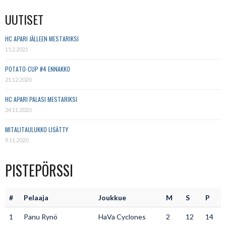
UUTISET
HC APARI JÄLLEEN MESTARIKSI
15.2.2021
POTATO-CUP #4 ENNAKKO
21.12.2020
HC APARI PALASI MESTARIKSI
24.11.2020
MITALITAULUKKO LISÄTTY
9.11.2020
PISTEPÖRSSI
#
Pelaaja
Joukkue
M
S
P
1
Panu Rynö
HaVa Cyclones
2
12
14