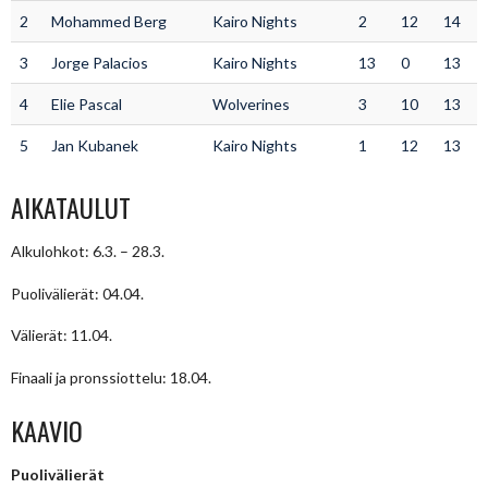
2
Mohammed Berg
Kairo Nights
2
12
14
3
Jorge Palacios
Kairo Nights
13
0
13
4
Elie Pascal
Wolverines
3
10
13
5
Jan Kubanek
Kairo Nights
1
12
13
AIKATAULUT
Alkulohkot: 6.3. – 28.3.
Puolivälierät: 04.04.
Välierät: 11.04.
Finaali ja pronssiottelu: 18.04.
KAAVIO
Puolivälierät