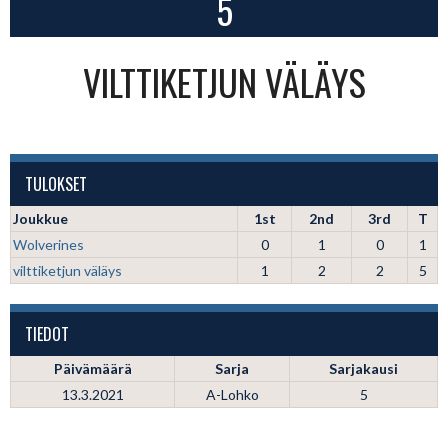
5
VILTTIKETJUN VÄLÄYS
TULOKSET
Joukkue
1st
2nd
3rd
T
Wolverines
0
1
0
1
vilttiketjun väläys
1
2
2
5
TIEDOT
Päivämäärä
Sarja
Sarjakausi
13.3.2021
A-Lohko
5