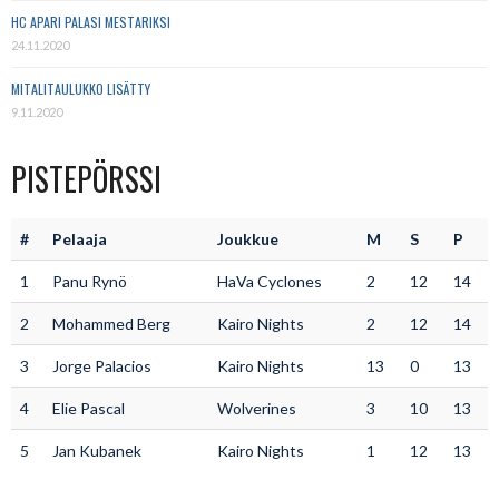
HC APARI PALASI MESTARIKSI
24.11.2020
MITALITAULUKKO LISÄTTY
9.11.2020
PISTEPÖRSSI
#
Pelaaja
Joukkue
M
S
P
1
Panu Rynö
HaVa Cyclones
2
12
14
2
Mohammed Berg
Kairo Nights
2
12
14
3
Jorge Palacios
Kairo Nights
13
0
13
4
Elie Pascal
Wolverines
3
10
13
5
Jan Kubanek
Kairo Nights
1
12
13