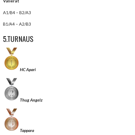
Välierät
A1/B4 – B2/A3
B1/A4 – A2/B3
5.TURNAUS
HC Apari
Thug Angelz
Tappara