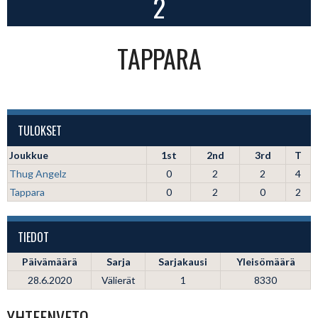
2
TAPPARA
TULOKSET
Joukkue
1st
2nd
3rd
T
Thug Angelz
0
2
2
4
Tappara
0
2
0
2
TIEDOT
Päivämäärä
Sarja
Sarjakausi
Yleisömäärä
28.6.2020
Välierät
1
8330
YHTEENVETO