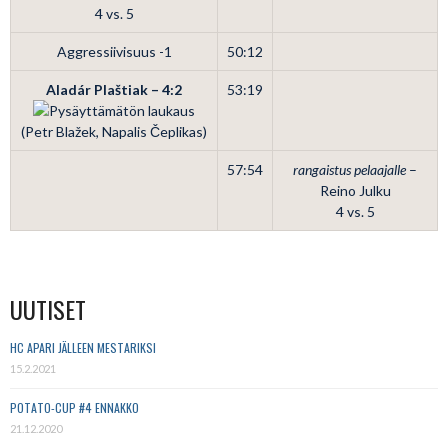
4 vs. 5
Aggressiivisuus -1
50:12
Aladár Plaštiak – 4:2
53:19
(Petr Blažek, Napalis Čeplikas)
57:54
rangaistus pelaajalle
–
Reino Julku
4 vs. 5
UUTISET
HC APARI JÄLLEEN MESTARIKSI
15.2.2021
POTATO-CUP #4 ENNAKKO
21.12.2020