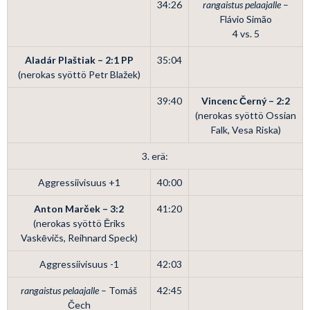
34:26
rangaistus pelaajalle
–
Flávio Simão
4 vs. 5
Aladár Plaštiak – 2:1
PP
35:04
(nerokas syöttö Petr Blažek)
39:40
Vincenc Černý – 2:2
(nerokas syöttö Ossian
Falk, Vesa Riska)
3. erä:
Aggressiivisuus +1
40:00
Anton Marček – 3:2
41:20
(nerokas syöttö Ēriks
Vaskēvičs, Reihnard Speck)
Aggressiivisuus -1
42:03
rangaistus pelaajalle
– Tomáš
42:45
Čech