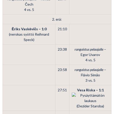
Čech
4 vs. 5
2. erä:
Ēriks Vaskēvičs – 1:0
21:10
(nerokas syöttö Reihnard
Speck)
23:38
rangaistus pelaajalle
–
Egor Uvarov
4 vs. 5
23:58
rangaistus pelaajalle
–
Flávio Simão
3 vs. 5
27:51
Vesa Riska – 1:1
(Dezider Staroba)