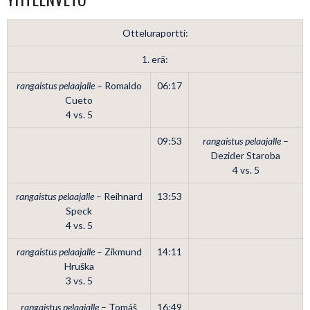
Otteluraportti:
1. erä:
rangaistus pelaajalle
– Romaldo
06:17
Cueto
4 vs. 5
09:53
rangaistus pelaajalle
–
Dezider Staroba
4 vs. 5
rangaistus pelaajalle
– Reihnard
13:53
Speck
4 vs. 5
rangaistus pelaajalle
– Zikmund
14:11
Hruška
3 vs. 5
rangaistus pelaajalle
– Tomáš
16:49