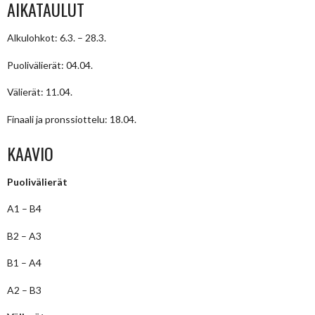
AIKATAULUT
Alkulohkot: 6.3. – 28.3.
Puolivälierät: 04.04.
Välierät: 11.04.
Finaali ja pronssiottelu: 18.04.
KAAVIO
Puolivälierät
A1 – B4
B2 – A3
B1 – A4
A2 – B3