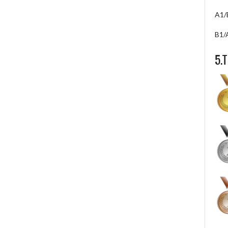
A1/
B1/
5.