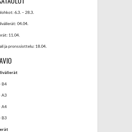
KATAULUT
lohkot: 6.3. – 28.3.
ivälierät: 04.04.
erät: 11.04.
ali ja pronssiottelu: 18.04.
AVIO
livälierät
– B4
– A3
– A4
– B3
ierät