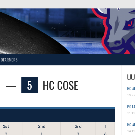
TOFARMERS
UU
—
5
HC COSE
HC A
15.2.
POTA
21.12
HC A
1st
2nd
3rd
T
24.11
2
1
3
6