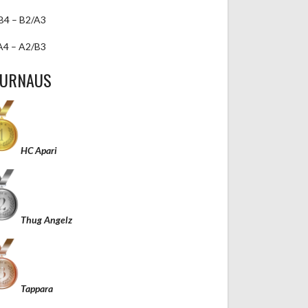
B4 – B2/A3
A4 – A2/B3
TURNAUS
HC Apari
Thug Angelz
Tappara