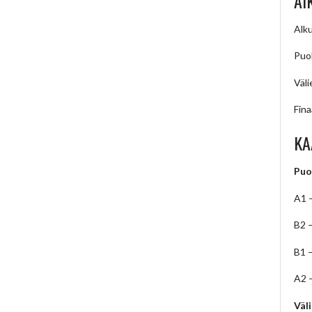
AI
Alku
Puol
Väli
Fina
KA
Puo
A1 
B2 
B1 
A2 
Väl