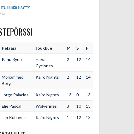
LITAULUKKO LISÄTTY
2020
STEPÖRSSI
Pelaaja
Joukkue
M
S
P
Panu Rynö
HaVa
2
12
14
Cyclones
Mohammed
Kairo Nights
2
12
14
Berg
Jorge Palacios
Kairo Nights
13
0
13
Elie Pascal
Wolverines
3
10
13
Jan Kubanek
Kairo Nights
1
12
13