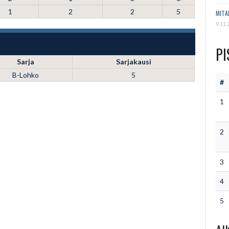
1
2
2
5
MITA
9.11.
PI
Sarja
Sarjakausi
B-Lohko
5
#
1
2
3
4
5