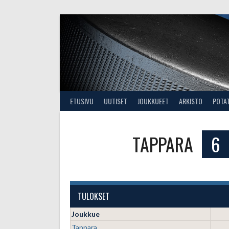
Skip
to
content
ETUSIVU
UUTISET
JOUKKUEET
ARKISTO
POTA
TAPPARA
6
TULOKSET
Joukkue
Tappara