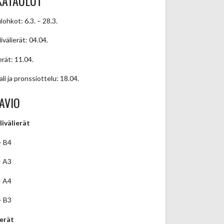
KATAULUT
lohkot: 6.3. – 28.3.
ivälierät: 04.04.
erät: 11.04.
ali ja pronssiottelu: 18.04.
AVIO
livälierät
– B4
– A3
– A4
– B3
ierät