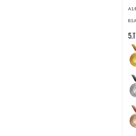
A1/
B1/
5.