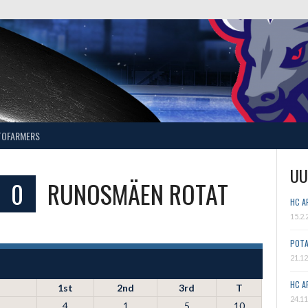
TOFARMERS
UU
0
RUNOSMÄEN ROTAT
HC A
15.2.
POTA
21.12
HC A
1st
2nd
3rd
T
24.11
4
1
5
10