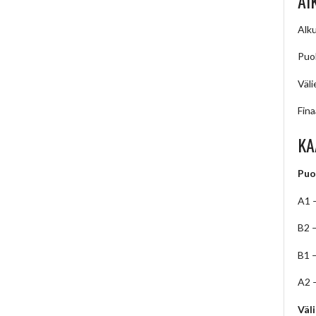
AI
Alku
Puol
Väli
Fina
KA
Puo
A1 
B2 
B1 
A2 
Väl