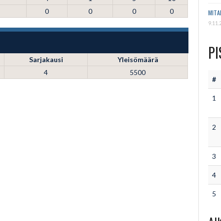
0
0
0
0
MITA
9.11.
PI
Sarjakausi
Yleisömäärä
4
5500
#
1
2
3
4
5