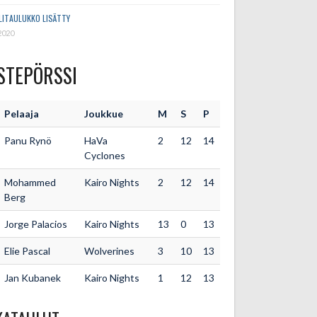
LITAULUKKO LISÄTTY
2020
STEPÖRSSI
Pelaaja
Joukkue
M
S
P
Panu Rynö
HaVa
2
12
14
Cyclones
Mohammed
Kairo Nights
2
12
14
Berg
Jorge Palacios
Kairo Nights
13
0
13
Elie Pascal
Wolverines
3
10
13
Jan Kubanek
Kairo Nights
1
12
13