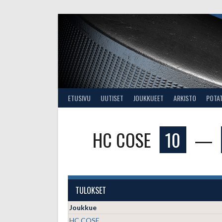
Skip
to
content
ETUSIVU
UUTISET
JOUKKUEET
ARKISTO
POTA
HC COSE
10
—
TULOKSET
Joukkue
HC COSE