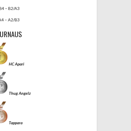
B4 – B2/A3
A4 – A2/B3
TURNAUS
HC Apari
Thug Angelz
Tappara