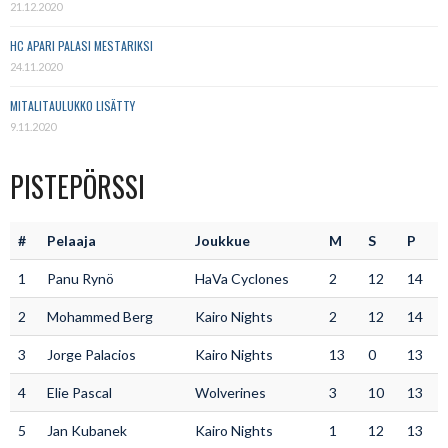
21.12.2020
HC APARI PALASI MESTARIKSI
24.11.2020
MITALITAULUKKO LISÄTTY
9.11.2020
PISTEPÖRSSI
#
Pelaaja
Joukkue
M
S
P
1
Panu Rynö
HaVa Cyclones
2
12
14
2
Mohammed Berg
Kairo Nights
2
12
14
3
Jorge Palacios
Kairo Nights
13
0
13
4
Elie Pascal
Wolverines
3
10
13
5
Jan Kubanek
Kairo Nights
1
12
13