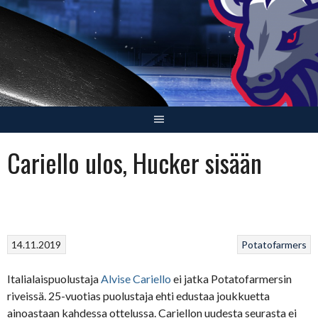
Skip
to
content
Cariello ulos, Hucker sisään
14.11.2019
Potatofarmers
Italialaispuolustaja
Alvise Cariello
ei jatka Potatofarmersin
riveissä. 25-vuotias puolustaja ehti edustaa joukkuetta
ainoastaan kahdessa ottelussa. Cariellon uudesta seurasta ei