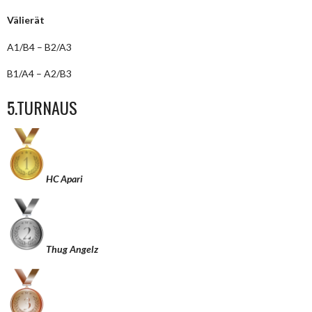
Välierät
A1/B4 – B2/A3
B1/A4 – A2/B3
5.TURNAUS
HC Apari
Thug Angelz