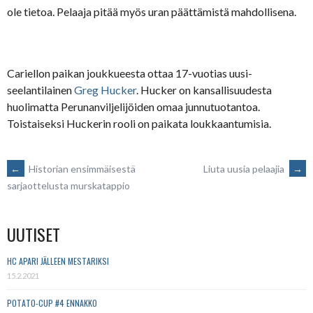
ole tietoa. Pelaaja pitää myös uran päättämistä mahdollisena.
Cariellon paikan joukkueesta ottaa 17-vuotias uusi-
seelantilainen
Greg Hucker
. Hucker on kansallisuudesta
huolimatta Perunanviljelijöiden omaa junnutuotantoa.
Toistaiseksi Huckerin rooli on paikata loukkaantumisia.
POST
←
Historian ensimmäisestä
Liuta uusia pelaajia
→
sarjaottelusta murskatappio
NAVIGATION
UUTISET
HC APARI JÄLLEEN MESTARIKSI
15.2.2021
POTATO-CUP #4 ENNAKKO