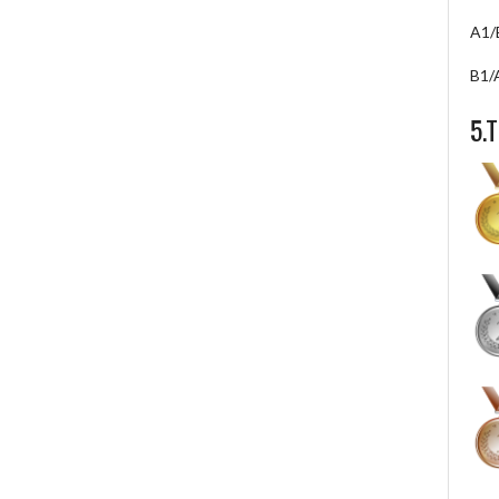
A1/
B1/
5.