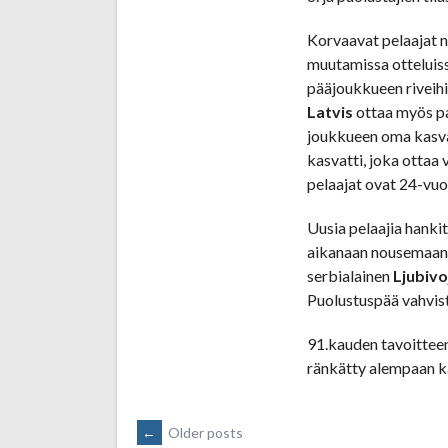
Korvaavat pelaajat n
muutamissa otteluiss
pääjoukkueen riveihi
Latvis
ottaa myös pa
joukkueen oma kasv
kasvatti, joka ottaa
pelaajat ovat 24-vuot
Uusia pelaajia hanki
aikanaan nousemaan
serbialainen
Ljubivo
Puolustuspää vahvist
91.kauden tavoitteen
ränkätty alempaan kas
POSTS
←
Older posts