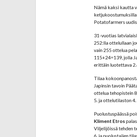
Nämä kaksi kautta vie
ketjukoostumuksilla.
Potatofarmers uudis
31-vuotias latvialais
252:lla ottelullaan j
vain 255 ottelua pel
115+24=139, jolla Jap
erittäin luotettava 2.
Tilaa kokoonpanosta 
Japinsin tavoin Päät
ottelua tehopistein 8
5. ja ottelutilaston 4.
Puolustuspäässä pois
Kliment Etros
palas
Viljelijöissä tehden 
6. ja puolustajien ti