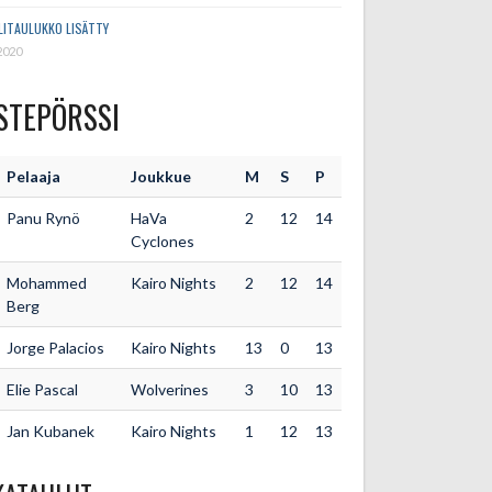
LITAULUKKO LISÄTTY
2020
STEPÖRSSI
Pelaaja
Joukkue
M
S
P
Panu Rynö
HaVa
2
12
14
Cyclones
Mohammed
Kairo Nights
2
12
14
Berg
Jorge Palacios
Kairo Nights
13
0
13
Elie Pascal
Wolverines
3
10
13
Jan Kubanek
Kairo Nights
1
12
13