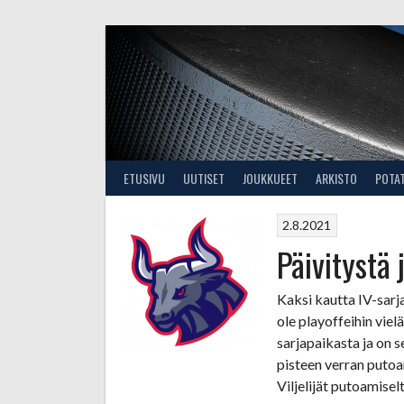
Skip
to
content
ETUSIVU
UUTISET
JOUKKUEET
ARKISTO
POTA
2.8.2021
Päivitystä
Kaksi kautta IV-sarja
ole playoffeihin vie
sarjapaikasta ja on 
pisteen verran putoam
Viljelijät putoamiselt