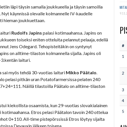
tiin läpi täysin samalla joukkueella ja täysin samoilla
MITA
 Nyt käynnissä olevalle kolmannelle IV-kaudelle
9.11.
ti hieman joukkuettaan.
PI
laituri
Rudolfs Japins
palasi kotimaahansa. Japins on
oukkueen toiseksi eniten otteluita pelannut pelaaja, edellä
#
annut Jens Odegard. Tehopisteitäkin on syntynyt
ins on alltime-tilaston kolmannella sijalla. Japins oli
1
-3.kentän laituri.
sai myös tehdä 30-vuotias laituri
Mikko Päätalo
.
2
alo pelasi pitkän uran Potatofarmersissa pelaten 240
7+24=111. Näillä tilastoilla Päätalo on alltime-tilaston
3
4
tui kiekollista osaamista, kun 29-vuotias slovakialainen
5
i kotimaahansa. Etros pelasi Päätalon tavoin 240 ottelua
tehot 0+110. All-time pistepörssissä Etros löytyy sijalta
lastoissa Devauxin jälkeen toisena.