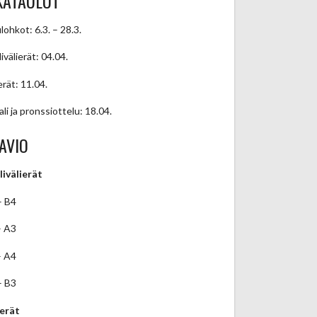
KATAULUT
lohkot: 6.3. – 28.3.
ivälierät: 04.04.
erät: 11.04.
ali ja pronssiottelu: 18.04.
AVIO
livälierät
– B4
– A3
– A4
– B3
ierät