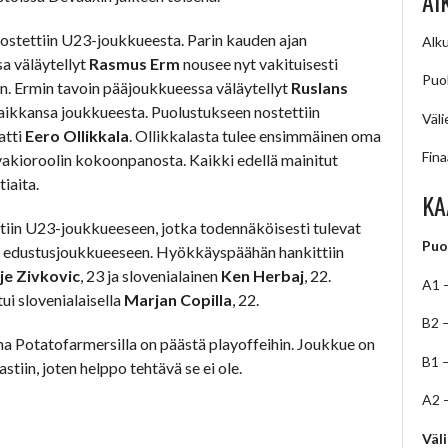
AI
ostettiin U23-joukkueesta. Parin kauden ajan
Alku
a väläytellyt
Rasmus Erm
nousee nyt vakituisesti
Puol
n. Ermin tavoin pääjoukkueessa väläytellyt
Ruslans
ikkansa joukkueesta. Puolustukseen nostettiin
Väli
atti
Eero Ollikkala
. Ollikkalasta tulee ensimmäinen oma
Fina
 vakioroolin kokoonpanosta. Kaikki edellä mainitut
iaita.
KA
ttiin U23-joukkueeseen, jotka todennäköisesti tulevat
Puo
 edustusjoukkueeseen. Hyökkäyspäähän hankittiin
je Zivkovic
, 23 ja slovenialainen
Ken Herbaj
, 22.
A1 
ui slovenialaisella
Marjan Copilla
, 22.
B2 
a Potatofarmersilla on päästä playoffeihin. Joukkue on
B1 
tiin, joten helppo tehtävä se ei ole.
A2 
Väl