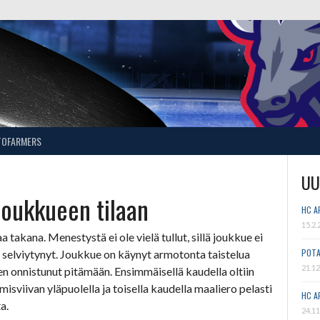
TOFARMERS
UU
 joukkueen tilaan
HC A
15.2.
a takana. Menestystä ei ole vielä tullut, sillä joukkue ei
POTA
lä selviytynyt. Joukkue on käynyt armotonta taistelua
21.12
sen onnistunut pitämään. Ensimmäisellä kaudella oltiin
isviivan yläpuolella ja toisella kaudella maaliero pelasti
HC A
a.
24.11