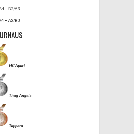
B4 – B2/A3
A4 – A2/B3
TURNAUS
HC Apari
Thug Angelz
Tappara