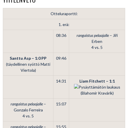
Otteluraportti:
1. erä:
08:36
rangaistus pelaajalle
– Jiří
Erben
4 vs. 5
Santtu Asp – 1:0
PP
09:46
(täydellinen syöttö Matti
Viertola)
14:31
Liam Fitchett – 1:1
(Blahomír Kravárik)
rangaistus pelaajalle
–
15:07
Gonzalo Ferreira
4 vs. 5
rangaistus pelaajalle
–
15:55