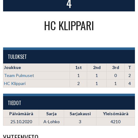
4
HC KLIPPARI
TULOKSET
Joukkue
1st
2nd
3rd
T
Team Pulmuset
1
1
0
2
HC Klippari
2
1
1
4
TIEDOT
Päivämäärä
Sarja
Sarjakausi
Yleisömäärä
25.10.2020
A-Lohko
3
4210
YHTEENVETO