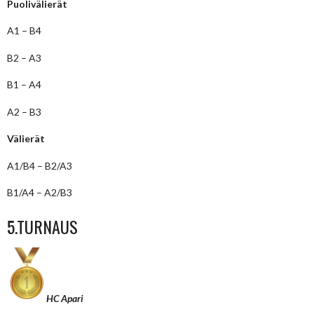
Puolivälierät
A1 – B4
B2 – A3
B1 – A4
A2 – B3
Välierät
A1/B4 – B2/A3
B1/A4 – A2/B3
5.TURNAUS
HC Apari