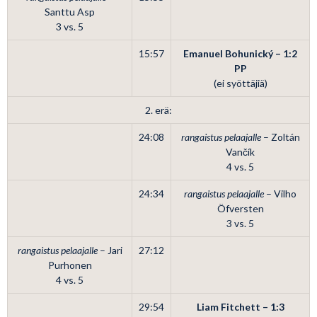
Santtu Asp
3 vs. 5
15:57
Emanuel Bohunický – 1:2
PP
(ei syöttäjiä)
2. erä:
24:08
rangaistus pelaajalle
– Zoltán
Vančík
4 vs. 5
24:34
rangaistus pelaajalle
– Vilho
Öfversten
3 vs. 5
rangaistus pelaajalle
– Jari
27:12
Purhonen
4 vs. 5
29:54
Liam Fitchett – 1:3