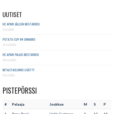
UUTISET
HC APARI JÄLLEEN MESTARIKSI
15.2.2021
POTATO-CUP #4 ENNAKKO
21.12.2020
HC APARI PALASI MESTARIKSI
24.11.2020
MITALITAULUKKO LISÄTTY
9.11.2020
PISTEPÖRSSI
#
Pelaaja
Joukkue
M
S
P
1
Panu Rynö
HaVa Cyclones
2
12
14