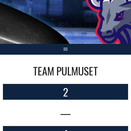
Skip
to
content
TEAM PULMUSET
2
—