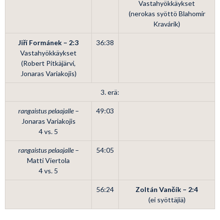
Vastahyökkäykset
(nerokas syöttö Blahomír
Kravárik)
Jiří Formánek – 2:3
36:38
Vastahyökkäykset
(Robert Pitkäjärvi,
Jonaras Variakojis)
3. erä:
rangaistus pelaajalle
–
49:03
Jonaras Variakojis
4 vs. 5
rangaistus pelaajalle
–
54:05
Matti Viertola
4 vs. 5
56:24
Zoltán Vančík – 2:4
(ei syöttäjiä)