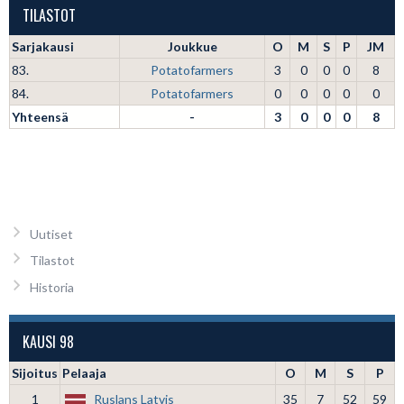
TILASTOT
Sarjakausi
Joukkue
O
M
S
P
JM
83.
Potatofarmers
3
0
0
0
8
84.
Potatofarmers
0
0
0
0
0
Yhteensä
-
3
0
0
0
8
Uutiset
Tilastot
Historia
KAUSI 98
Sijoitus
Pelaaja
O
M
S
P
1
Ruslans Latvis
35
7
52
59