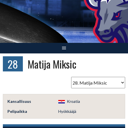
Skip
to
content
28
Matija Miksic
Kansallisuus
Kroatia
Pelipaikka
Hyökkääjä