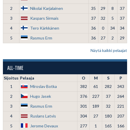
2
Nikolai Karjalainen
35
29
8
37
3
Kaspars Sirmais
37
32
5
37
4
Tero Kärkkänen
36
0
34
34
5
Rasmus Erm
36
27
2
29
Näytä kaikki pelaajat
ALL-TIME
Sijoitus
Pelaaja
O
M
S
P
1
Miroslav Botka
382
61
282
343
2
Hugo Jasek
376
227
37
264
3
Rasmus Erm
301
189
32
221
4
Ruslans Latvis
304
27
180
207
5
Jerome Devaux
277
1
165
166