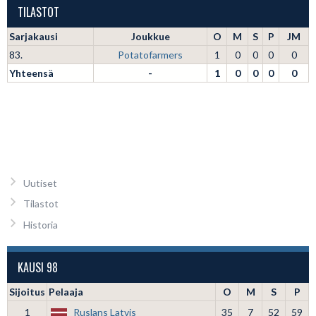
TILASTOT
Sarjakausi
Joukkue
O
M
S
P
JM
83.
Potatofarmers
1
0
0
0
0
Yhteensä
-
1
0
0
0
0
Uutiset
Tilastot
Historia
KAUSI 98
Sijoitus
Pelaaja
O
M
S
P
1
Ruslans Latvis
35
7
52
59