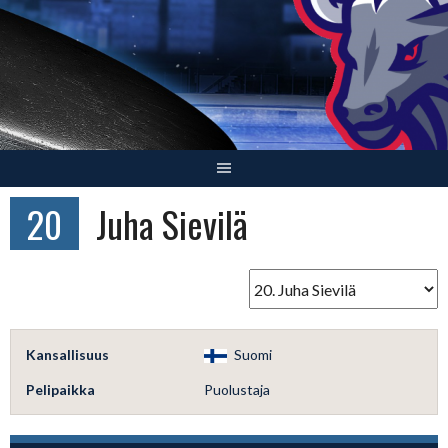
Skip
to
content
20
Juha Sievilä
Kansallisuus
Suomi
Pelipaikka
Puolustaja