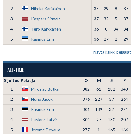
2
Nikolai Karjalainen
35
29
8
37
3
Kaspars Sirmais
37
32
5
37
4
Tero Kärkkänen
36
0
34
34
5
Rasmus Erm
36
27
2
29
Näytä kaikki pelaajat
ALL-TIME
Sijoitus
Pelaaja
O
M
S
P
1
Miroslav Botka
382
61
282
343
2
Hugo Jasek
376
227
37
264
3
Rasmus Erm
301
189
32
221
4
Ruslans Latvis
304
27
180
207
5
Jerome Devaux
277
1
165
166