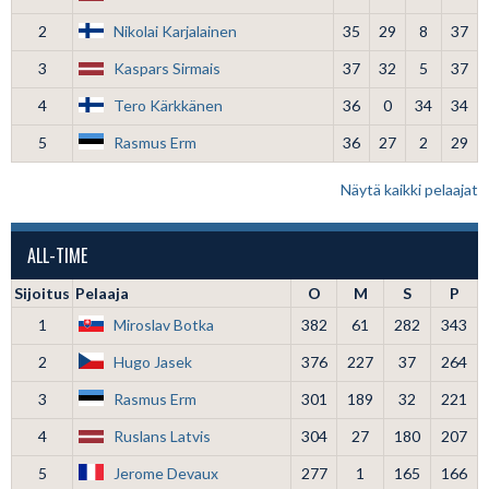
2
Nikolai Karjalainen
35
29
8
37
3
Kaspars Sirmais
37
32
5
37
4
Tero Kärkkänen
36
0
34
34
5
Rasmus Erm
36
27
2
29
Näytä kaikki pelaajat
ALL-TIME
Sijoitus
Pelaaja
O
M
S
P
1
Miroslav Botka
382
61
282
343
2
Hugo Jasek
376
227
37
264
3
Rasmus Erm
301
189
32
221
4
Ruslans Latvis
304
27
180
207
5
Jerome Devaux
277
1
165
166