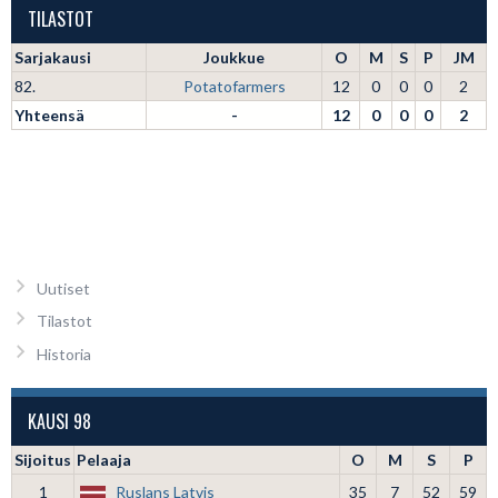
TILASTOT
Sarjakausi
Joukkue
O
M
S
P
JM
82.
Potatofarmers
12
0
0
0
2
Yhteensä
-
12
0
0
0
2
Uutiset
Tilastot
Historia
KAUSI 98
Sijoitus
Pelaaja
O
M
S
P
1
Ruslans Latvis
35
7
52
59