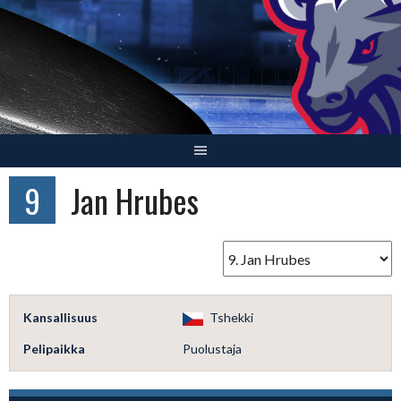
Skip
to
content
9
Jan Hrubes
Kansallisuus
Tshekki
Pelipaikka
Puolustaja