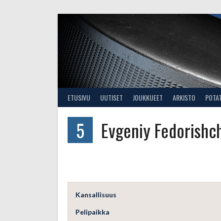
Skip
to
content
ETUSIVU
UUTISET
JOUKKUEET
ARKISTO
POTA
5
Evgeniy Fedorishc
Kansallisuus
Pelipaikka