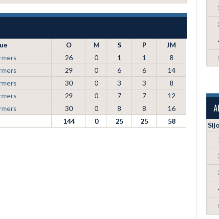
ue
O
M
S
P
JM
rmers
26
0
1
1
8
rmers
29
0
6
6
14
rmers
30
0
3
3
8
rmers
29
0
7
7
12
A
rmers
30
0
8
8
16
144
0
25
25
58
Sij