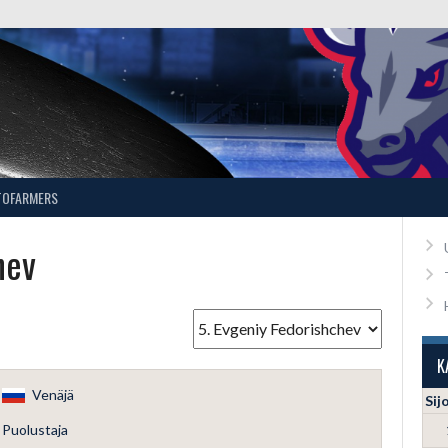
TOFARMERS
hev
K
Venäjä
Sij
Puolustaja