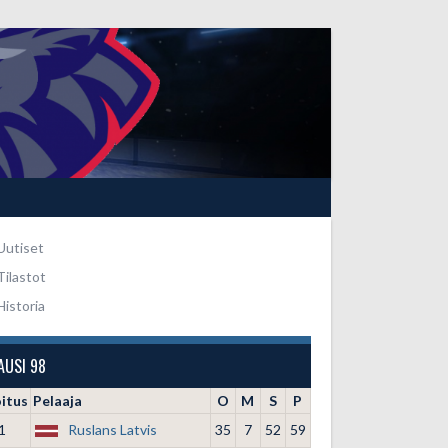
Uutiset
Tilastot
Historia
AUSI 98
oitus
Pelaaja
O
M
S
P
1
Ruslans Latvis
35
7
52
59