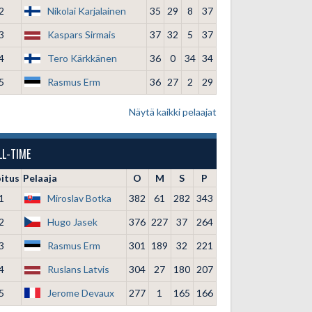
2
Nikolai Karjalainen
35
29
8
37
3
Kaspars Sirmais
37
32
5
37
4
Tero Kärkkänen
36
0
34
34
5
Rasmus Erm
36
27
2
29
Näytä kaikki pelaajat
LL-TIME
oitus
Pelaaja
O
M
S
P
1
Miroslav Botka
382
61
282
343
2
Hugo Jasek
376
227
37
264
3
Rasmus Erm
301
189
32
221
4
Ruslans Latvis
304
27
180
207
5
Jerome Devaux
277
1
165
166