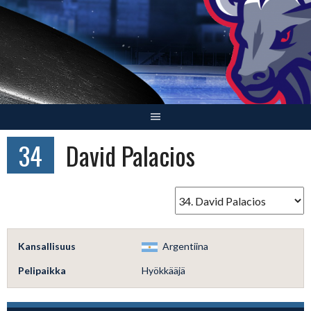
Skip
to
content
34
David Palacios
Kansallisuus
Argentiina
Pelipaikka
Hyökkääjä