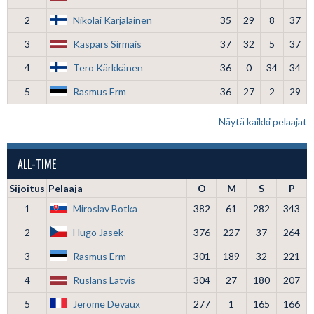
2
Nikolai Karjalainen
35
29
8
37
3
Kaspars Sirmais
37
32
5
37
4
Tero Kärkkänen
36
0
34
34
5
Rasmus Erm
36
27
2
29
Näytä kaikki pelaajat
ALL-TIME
Sijoitus
Pelaaja
O
M
S
P
1
Miroslav Botka
382
61
282
343
2
Hugo Jasek
376
227
37
264
3
Rasmus Erm
301
189
32
221
4
Ruslans Latvis
304
27
180
207
5
Jerome Devaux
277
1
165
166