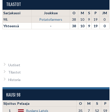
TILASTOT
Sarjakausi
Joukkue
O
M
S
P
JM
98.
Potatofarmers
38
10
9
19
0
Yhteensä
-
38
10
9
19
0
Uutiset
Tilastot
Historia
KAUSI 98
Sijoitus
Pelaaja
O
M
S
P
1
Ruslans Latvis
35
7
52
59