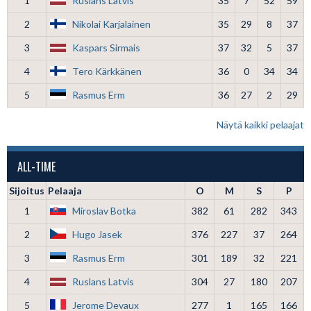
1
Ruslans Latvis
35
7
52
59
2
Nikolai Karjalainen
35
29
8
37
3
Kaspars Sirmais
37
32
5
37
4
Tero Kärkkänen
36
0
34
34
5
Rasmus Erm
36
27
2
29
Näytä kaikki pelaajat
ALL-TIME
Sijoitus
Pelaaja
O
M
S
P
1
Miroslav Botka
382
61
282
343
2
Hugo Jasek
376
227
37
264
3
Rasmus Erm
301
189
32
221
4
Ruslans Latvis
304
27
180
207
5
Jerome Devaux
277
1
165
166