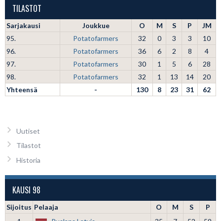
TILASTOT
Sarjakausi
Joukkue
O
M
S
P
JM
95.
Potatofarmers
32
0
3
3
10
96.
Potatofarmers
36
6
2
8
4
97.
Potatofarmers
30
1
5
6
28
98.
Potatofarmers
32
1
13
14
20
Yhteensä
-
130
8
23
31
62
Uutiset
Tilastot
Historia
KAUSI 98
Sijoitus
Pelaaja
O
M
S
P