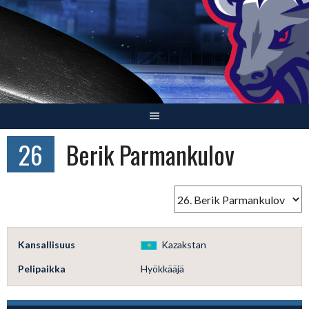
Skip
to
content
26
Berik Parmankulov
Kansallisuus
Kazakstan
Pelipaikka
Hyökkääjä