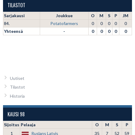
TILASTOT
Sarjakausi
Joukkue
O
M
S
P
JM
84.
Potatofarmers
0
0
0
0
0
Yhteensä
-
0
0
0
0
0
Uutiset
Tilastot
Historia
KAUSI 98
Sijoitus
Pelaaja
O
M
S
P
1
Ruslans Latvis
35
7
52
59