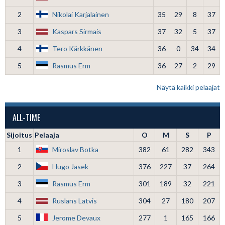
2
Nikolai Karjalainen
35
29
8
37
3
Kaspars Sirmais
37
32
5
37
4
Tero Kärkkänen
36
0
34
34
5
Rasmus Erm
36
27
2
29
Näytä kaikki pelaajat
ALL-TIME
Sijoitus
Pelaaja
O
M
S
P
1
Miroslav Botka
382
61
282
343
2
Hugo Jasek
376
227
37
264
3
Rasmus Erm
301
189
32
221
4
Ruslans Latvis
304
27
180
207
5
Jerome Devaux
277
1
165
166