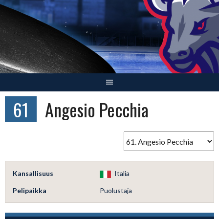
Skip
to
content
61
Angesio Pecchia
Kansallisuus
Italia
Pelipaikka
Puolustaja