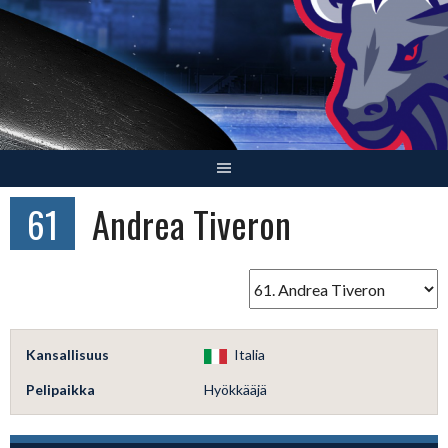
Skip
to
content
61
Andrea Tiveron
Kansallisuus
Italia
Pelipaikka
Hyökkääjä