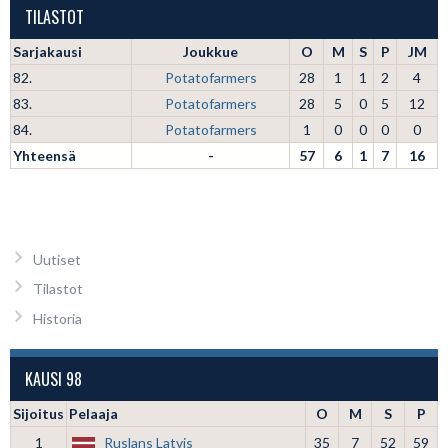
TILASTOT
Sarjakausi
Joukkue
O
M
S
P
JM
82.
Potatofarmers
28
1
1
2
4
83.
Potatofarmers
28
5
0
5
12
84.
Potatofarmers
1
0
0
0
0
Yhteensä
-
57
6
1
7
16
Uutiset
Tilastot
Historia
KAUSI 98
Sijoitus
Pelaaja
O
M
S
P
1
Ruslans Latvis
35
7
52
59