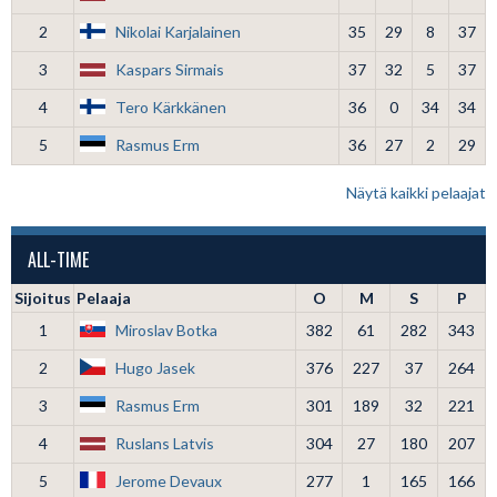
2
Nikolai Karjalainen
35
29
8
37
3
Kaspars Sirmais
37
32
5
37
4
Tero Kärkkänen
36
0
34
34
5
Rasmus Erm
36
27
2
29
Näytä kaikki pelaajat
ALL-TIME
Sijoitus
Pelaaja
O
M
S
P
1
Miroslav Botka
382
61
282
343
2
Hugo Jasek
376
227
37
264
3
Rasmus Erm
301
189
32
221
4
Ruslans Latvis
304
27
180
207
5
Jerome Devaux
277
1
165
166