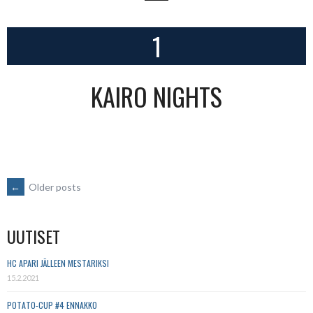
1
KAIRO NIGHTS
POSTS
←
Older posts
NAVIGATION
UUTISET
HC APARI JÄLLEEN MESTARIKSI
15.2.2021
POTATO-CUP #4 ENNAKKO