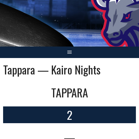
Skip
to
content
Tappara — Kairo Nights
TAPPARA
2
—