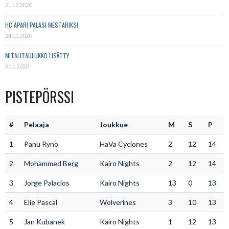
21.12.2020
HC APARI PALASI MESTARIKSI
24.11.2020
MITALITAULUKKO LISÄTTY
9.11.2020
PISTEPÖRSSI
#
Pelaaja
Joukkue
M
S
P
1
Panu Rynö
HaVa Cyclones
2
12
14
2
Mohammed Berg
Kairo Nights
2
12
14
3
Jorge Palacios
Kairo Nights
13
0
13
4
Elie Pascal
Wolverines
3
10
13
5
Jan Kubanek
Kairo Nights
1
12
13