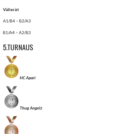
Välierät
A1/B4 – B2/A3
B1/A4 – A2/B3
5.TURNAUS
HC Apari
Thug Angelz