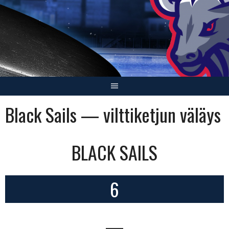
Skip
to
content
Black Sails — vilttiketjun väläys
BLACK SAILS
6
—