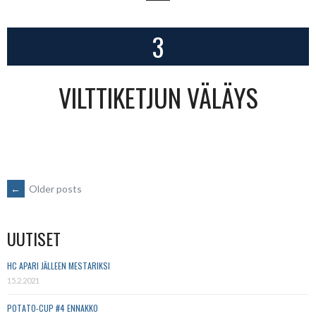
3
VILTTIKETJUN VÄLÄYS
POSTS
←
Older posts
NAVIGATION
UUTISET
HC APARI JÄLLEEN MESTARIKSI
15.2.2021
POTATO-CUP #4 ENNAKKO