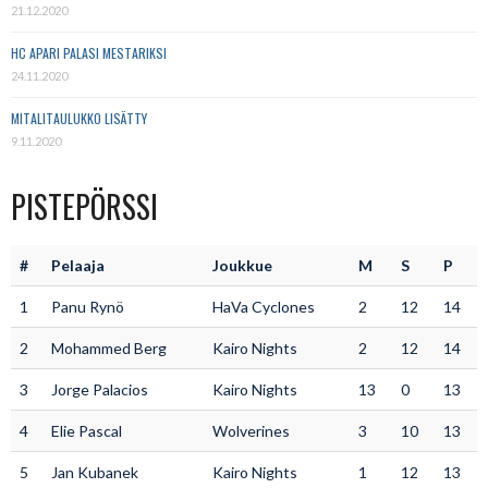
21.12.2020
HC APARI PALASI MESTARIKSI
24.11.2020
MITALITAULUKKO LISÄTTY
9.11.2020
PISTEPÖRSSI
#
Pelaaja
Joukkue
M
S
P
1
Panu Rynö
HaVa Cyclones
2
12
14
2
Mohammed Berg
Kairo Nights
2
12
14
3
Jorge Palacios
Kairo Nights
13
0
13
4
Elie Pascal
Wolverines
3
10
13
5
Jan Kubanek
Kairo Nights
1
12
13