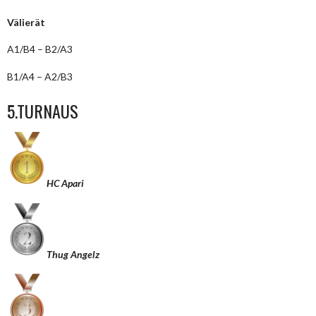
Välierät
A1/B4 – B2/A3
B1/A4 – A2/B3
5.TURNAUS
HC Apari
Thug Angelz