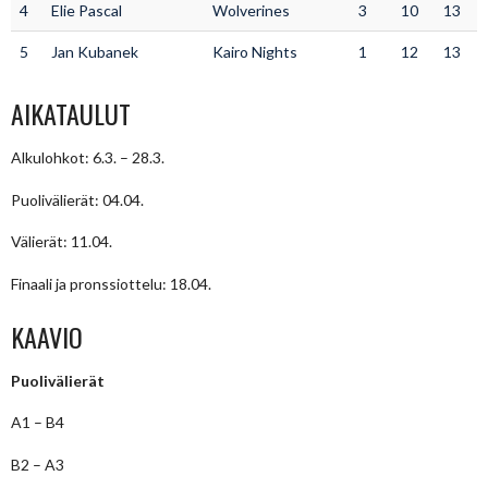
4
Elie Pascal
Wolverines
3
10
13
5
Jan Kubanek
Kairo Nights
1
12
13
AIKATAULUT
Alkulohkot: 6.3. – 28.3.
Puolivälierät: 04.04.
Välierät: 11.04.
Finaali ja pronssiottelu: 18.04.
KAAVIO
Puolivälierät
A1 – B4
B2 – A3