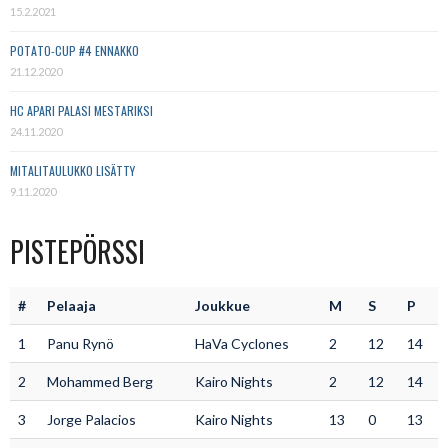
15.2.2021
POTATO-CUP #4 ENNAKKO
21.12.2020
HC APARI PALASI MESTARIKSI
24.11.2020
MITALITAULUKKO LISÄTTY
9.11.2020
PISTEPÖRSSI
#
Pelaaja
Joukkue
M
S
P
1
Panu Rynö
HaVa Cyclones
2
12
14
2
Mohammed Berg
Kairo Nights
2
12
14
3
Jorge Palacios
Kairo Nights
13
0
13