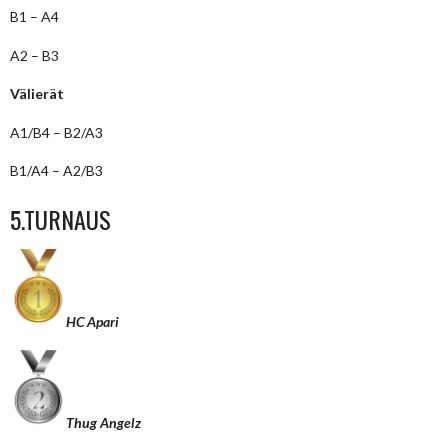
B1 – A4
A2 – B3
Välierät
A1/B4 – B2/A3
B1/A4 – A2/B3
5.TURNAUS
HC Apari
Thug Angelz