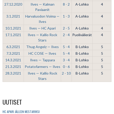
27.12.2020
Ilves — Kalman
8 - 2
A-Lohko
4
Paviaanit
3.1.2021
Harvaluodon Voima —
1 - 3
A-Lohko
4
Ilves
10.1.2021
Ilves — HC Apari
2 - 5
A-Lohko
4
17.1.2021
Ilves — Kallio Rock
2 - 4
Puolivälierät
4
Stars
6.3.2021
Thug Angelz — Ilves
5 - 4
B-Lohko
5
7.3.2021
HC COSE — Ilves
5 - 4
B-Lohko
5
14.3.2021
Ilves — Tappara
3 - 4
B-Lohko
5
21.3.2021
Potatofarmers — Ilves
0 - 6
B-Lohko
5
28.3.2021
Ilves — Kallio Rock
2 - 10
B-Lohko
5
Stars
UUTISET
HC APARI JÄLLEEN MESTARIKSI