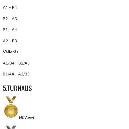
A1 – B4
B2 – A3
B1 – A4
A2 – B3
Välierät
A1/B4 – B2/A3
B1/A4 – A2/B3
5.TURNAUS
HC Apari