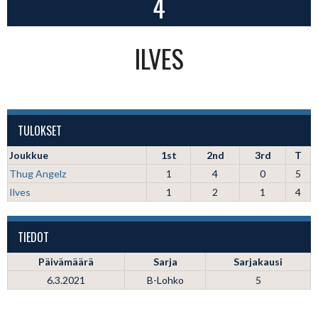
4
ILVES
TULOKSET
Joukkue
1st
2nd
3rd
T
Thug Angelz
1
4
0
5
Ilves
1
2
1
4
TIEDOT
Päivämäärä
Sarja
Sarjakausi
6.3.2021
B-Lohko
5