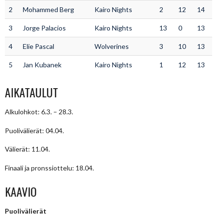
2
Mohammed Berg
Kairo Nights
2
12
14
3
Jorge Palacios
Kairo Nights
13
0
13
4
Elie Pascal
Wolverines
3
10
13
5
Jan Kubanek
Kairo Nights
1
12
13
AIKATAULUT
Alkulohkot: 6.3. – 28.3.
Puolivälierät: 04.04.
Välierät: 11.04.
Finaali ja pronssiottelu: 18.04.
KAAVIO
Puolivälierät