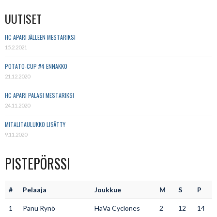
UUTISET
HC APARI JÄLLEEN MESTARIKSI
15.2.2021
POTATO-CUP #4 ENNAKKO
21.12.2020
HC APARI PALASI MESTARIKSI
24.11.2020
MITALITAULUKKO LISÄTTY
9.11.2020
PISTEPÖRSSI
#
Pelaaja
Joukkue
M
S
P
1
Panu Rynö
HaVa Cyclones
2
12
14