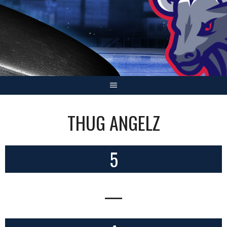
Skip
to
content
THUG ANGELZ
5
—