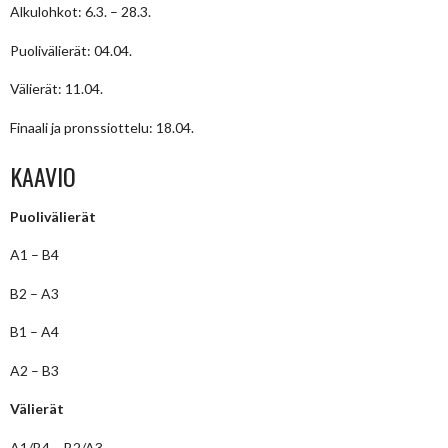
Alkulohkot: 6.3. – 28.3.
Puolivälierät: 04.04.
Välierät: 11.04.
Finaali ja pronssiottelu: 18.04.
KAAVIO
Puolivälierät
A1 – B4
B2 – A3
B1 – A4
A2 – B3
Välierät
A1/B4 – B2/A3