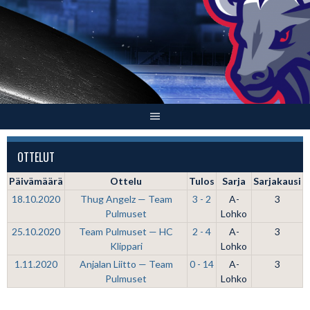
Skip
to
content
OTTELUT
Päivämäärä
Ottelu
Tulos
Sarja
Sarjakausi
18.10.2020
Thug Angelz — Team
3 - 2
A-
3
Pulmuset
Lohko
25.10.2020
Team Pulmuset — HC
2 - 4
A-
3
Klippari
Lohko
1.11.2020
Anjalan Liitto — Team
0 - 14
A-
3
Pulmuset
Lohko