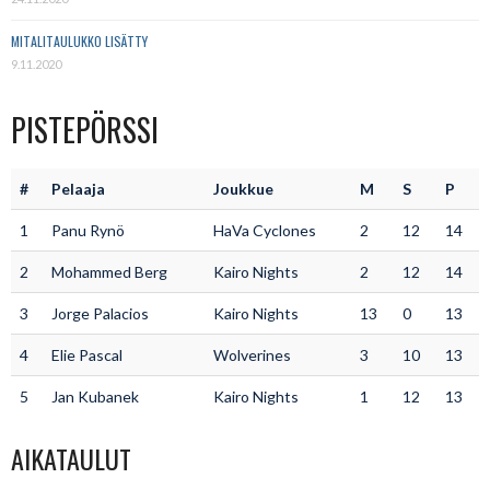
MITALITAULUKKO LISÄTTY
9.11.2020
PISTEPÖRSSI
#
Pelaaja
Joukkue
M
S
P
1
Panu Rynö
HaVa Cyclones
2
12
14
2
Mohammed Berg
Kairo Nights
2
12
14
3
Jorge Palacios
Kairo Nights
13
0
13
4
Elie Pascal
Wolverines
3
10
13
5
Jan Kubanek
Kairo Nights
1
12
13
AIKATAULUT