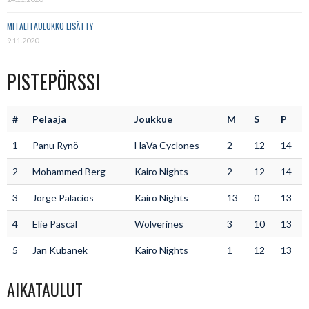
MITALITAULUKKO LISÄTTY
9.11.2020
PISTEPÖRSSI
#
Pelaaja
Joukkue
M
S
P
1
Panu Rynö
HaVa Cyclones
2
12
14
2
Mohammed Berg
Kairo Nights
2
12
14
3
Jorge Palacios
Kairo Nights
13
0
13
4
Elie Pascal
Wolverines
3
10
13
5
Jan Kubanek
Kairo Nights
1
12
13
AIKATAULUT