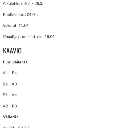
Alkulohkot: 6.3. – 28.3.
Puolivälierät: 04.04.
Välierät: 11.04.
Finaali ja pronssiottelu: 18.04.
KAAVIO
Puolivälierät
A1 – B4
B2 – A3
B1 – A4
A2 – B3
Välierät
A1/B4 – B2/A3