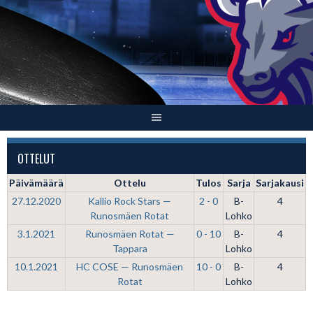
Skip
to
content
OTTELUT
Päivämäärä
Ottelu
Tulos
Sarja
Sarjakausi
27.12.2020
Kallio Rock Stars —
2 - 0
B-
4
Runosmäen Rotat
Lohko
3.1.2021
Runosmäen Rotat —
0 - 10
B-
4
Tappara
Lohko
10.1.2021
HC COSE — Runosmäen
10 - 0
B-
4
Rotat
Lohko