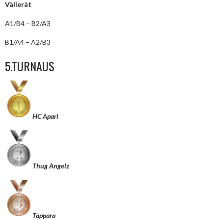
Välierät
A1/B4 – B2/A3
B1/A4 – A2/B3
5.TURNAUS
HC Apari
Thug Angelz
Tappara