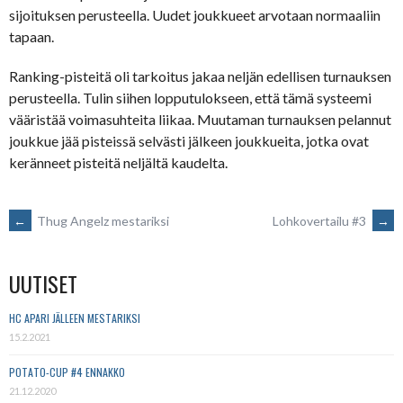
sijoituksen perusteella. Uudet joukkueet arvotaan normaaliin
tapaan.
Ranking-pisteitä oli tarkoitus jakaa neljän edellisen turnauksen
perusteella. Tulin siihen lopputulokseen, että tämä systeemi
vääristää voimasuhteita liikaa. Muutaman turnauksen pelannut
joukkue jää pisteissä selvästi jälkeen joukkueita, jotka ovat
keränneet pisteitä neljältä kaudelta.
POST
←
Thug Angelz mestariksi
Lohkovertailu #3
→
NAVIGATION
UUTISET
HC APARI JÄLLEEN MESTARIKSI
15.2.2021
POTATO-CUP #4 ENNAKKO
21.12.2020