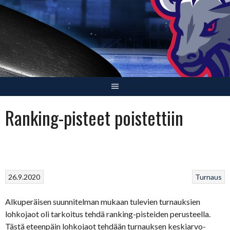
Skip
to
content
Ranking-pisteet poistettiin
26.9.2020
Turnaus
Alkuperäisen suunnitelman mukaan tulevien turnauksien
lohkojaot oli tarkoitus tehdä ranking-pisteiden perusteella.
Tästä eteenpäin lohkojaot tehdään turnauksen keskiarvo-