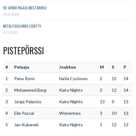
HC APARI PALASI MESTARIKSI
24.11.2020
MITALITAULUKKO LISÄTTY
9.11.2020
PISTEPÖRSSI
#
Pelaaja
Joukkue
M
S
P
1
Panu Rynö
HaVa Cyclones
2
12
14
2
Mohammed Berg
Kairo Nights
2
12
14
3
Jorge Palacios
Kairo Nights
13
0
13
4
Elie Pascal
Wolverines
3
10
13
5
Jan Kubanek
Kairo Nights
1
12
13