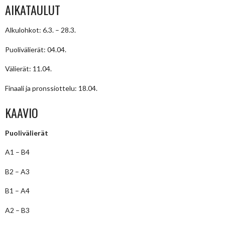
AIKATAULUT
Alkulohkot: 6.3. – 28.3.
Puolivälierät: 04.04.
Välierät: 11.04.
Finaali ja pronssiottelu: 18.04.
KAAVIO
Puolivälierät
A1 – B4
B2 – A3
B1 – A4
A2 – B3