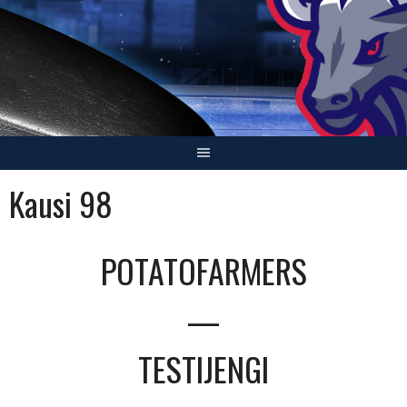
Skip
to
content
Kausi 98
POTATOFARMERS
—
TESTIJENGI