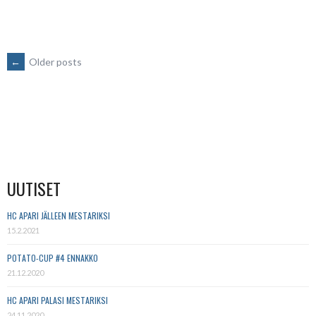
POSTS
←
Older posts
NAVIGATION
UUTISET
HC APARI JÄLLEEN MESTARIKSI
15.2.2021
POTATO-CUP #4 ENNAKKO
21.12.2020
HC APARI PALASI MESTARIKSI
24.11.2020