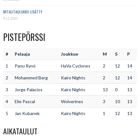
MITALITAULUKKO LISÄTTY
9.11.2020
PISTEPÖRSSI
#
Pelaaja
Joukkue
M
S
P
1
Panu Rynö
HaVa Cyclones
2
12
14
2
Mohammed Berg
Kairo Nights
2
12
14
3
Jorge Palacios
Kairo Nights
13
0
13
4
Elie Pascal
Wolverines
3
10
13
5
Jan Kubanek
Kairo Nights
1
12
13
AIKATAULUT