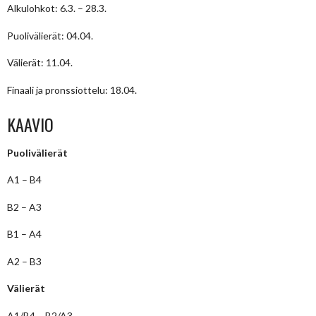
Alkulohkot: 6.3. – 28.3.
Puolivälierät: 04.04.
Välierät: 11.04.
Finaali ja pronssiottelu: 18.04.
KAAVIO
Puolivälierät
A1 – B4
B2 – A3
B1 – A4
A2 – B3
Välierät
A1/B4 – B2/A3