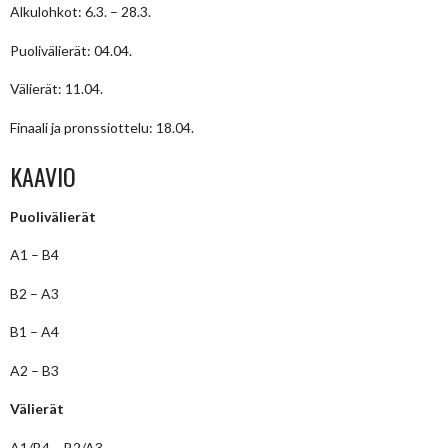
Alkulohkot: 6.3. – 28.3.
Puolivälierät: 04.04.
Välierät: 11.04.
Finaali ja pronssiottelu: 18.04.
KAAVIO
Puolivälierät
A1 – B4
B2 – A3
B1 – A4
A2 – B3
Välierät
A1/B4 – B2/A3