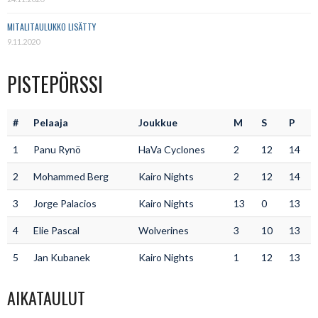
MITALITAULUKKO LISÄTTY
9.11.2020
PISTEPÖRSSI
#
Pelaaja
Joukkue
M
S
P
1
Panu Rynö
HaVa Cyclones
2
12
14
2
Mohammed Berg
Kairo Nights
2
12
14
3
Jorge Palacios
Kairo Nights
13
0
13
4
Elie Pascal
Wolverines
3
10
13
5
Jan Kubanek
Kairo Nights
1
12
13
AIKATAULUT