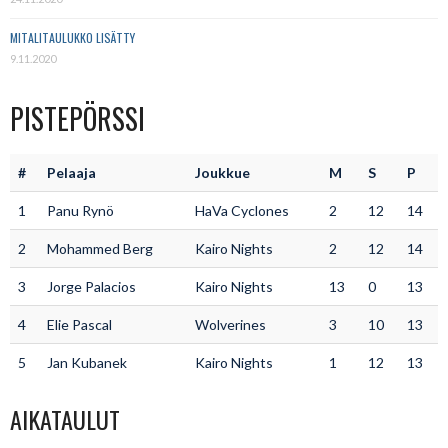
MITALITAULUKKO LISÄTTY
9.11.2020
PISTEPÖRSSI
#
Pelaaja
Joukkue
M
S
P
1
Panu Rynö
HaVa Cyclones
2
12
14
2
Mohammed Berg
Kairo Nights
2
12
14
3
Jorge Palacios
Kairo Nights
13
0
13
4
Elie Pascal
Wolverines
3
10
13
5
Jan Kubanek
Kairo Nights
1
12
13
AIKATAULUT