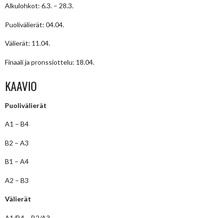
Alkulohkot: 6.3. – 28.3.
Puolivälierät: 04.04.
Välierät: 11.04.
Finaali ja pronssiottelu: 18.04.
KAAVIO
Puolivälierät
A1 – B4
B2 – A3
B1 – A4
A2 – B3
Välierät
A1/B4 – B2/A3