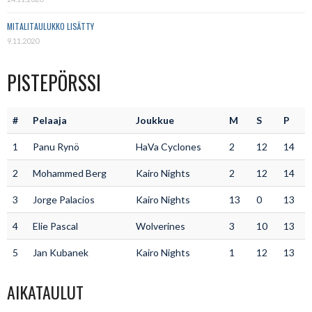
MITALITAULUKKO LISÄTTY
9.11.2020
PISTEPÖRSSI
#
Pelaaja
Joukkue
M
S
P
1
Panu Rynö
HaVa Cyclones
2
12
14
2
Mohammed Berg
Kairo Nights
2
12
14
3
Jorge Palacios
Kairo Nights
13
0
13
4
Elie Pascal
Wolverines
3
10
13
5
Jan Kubanek
Kairo Nights
1
12
13
AIKATAULUT