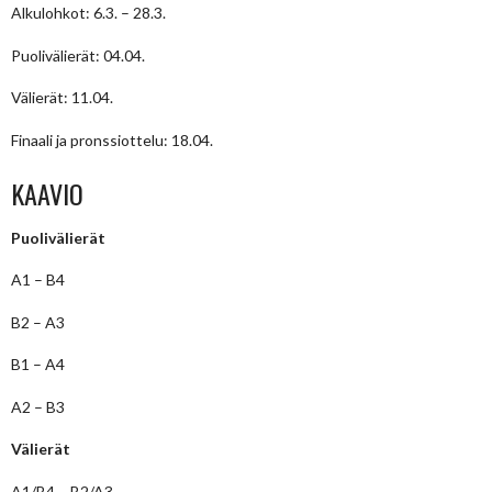
Alkulohkot: 6.3. – 28.3.
Puolivälierät: 04.04.
Välierät: 11.04.
Finaali ja pronssiottelu: 18.04.
KAAVIO
Puolivälierät
A1 – B4
B2 – A3
B1 – A4
A2 – B3
Välierät
A1/B4 – B2/A3