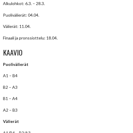
Alkulohkot: 6.3. – 28.3.
Puolivälierät: 04.04.
Välierät: 11.04.
Finaali ja pronssiottelu: 18.04.
KAAVIO
Puolivälierät
A1 – B4
B2 – A3
B1 – A4
A2 – B3
Välierät
A1/B4 – B2/A3