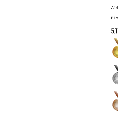
A1/
B1/
5.