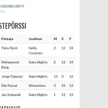
LITAULUKKO LISÄTTY
2020
STEPÖRSSI
Pelaaja
Joukkue
M
S
P
Panu Rynö
HaVa
2
12
14
Cyclones
Mohammed
Kairo Nights
2
12
14
Berg
Jorge Palacios
Kairo Nights
13
0
13
Elie Pascal
Wolverines
3
10
13
Jan Kubanek
Kairo Nights
1
12
13