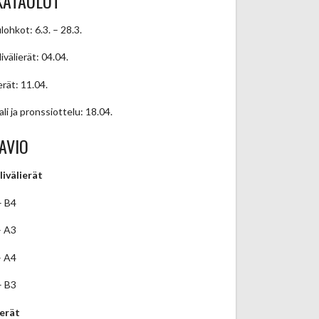
KATAULUT
lohkot: 6.3. – 28.3.
ivälierät: 04.04.
erät: 11.04.
ali ja pronssiottelu: 18.04.
AVIO
livälierät
– B4
– A3
– A4
– B3
ierät