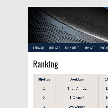
Skip
to
content
ETUSIVU
UUTISET
JOUKKUEET
ARKISTO
POTA
Ranking
Sijoitus
Joukkue
1
1.
Thug Angelz
1
2.
HC Apari
1
3.
Wolverines
1