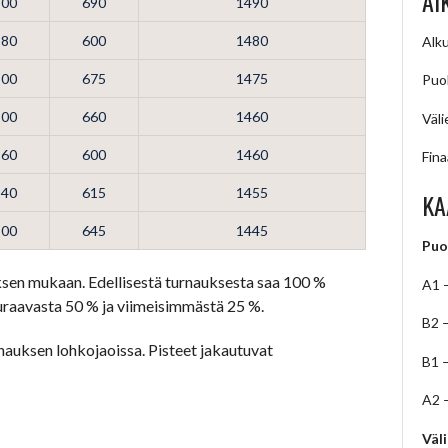
AI
800
690
1490
880
600
1480
Alku
800
675
1475
Puol
800
660
1460
Väli
860
600
1460
Fina
840
615
1455
KA
800
645
1445
Puo
ksen mukaan. Edellisestä turnauksesta saa 100 %
A1 
seuraavasta 50 % ja viimeisimmästä 25 %.
B2 
auksen lohkojaoissa. Pisteet jakautuvat
B1 
A2 
Väl