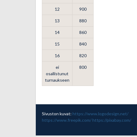
12
900
13
880
14
860
15
840
16
820
ei
800
osallistunut
turnaukseen
Sivuston kuvat:
https://www.logodesign.net/
https://www.freepik.com/
https://pixabay.com/