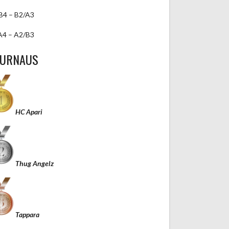
B4 – B2/A3
A4 – A2/B3
TURNAUS
HC Apari
Thug Angelz
Tappara