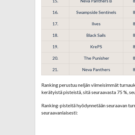
15.
Neva Panthers B
16.
Swampside Sentinels
17.
Ilves
18.
Black Sails
19.
KrePS
20.
The Punisher
21.
Neva Panthers
Ranking perustuu neljän viimeisimmät turnau
kerätyistä pisteistä, sitä seuraavasta 75 %, 
Ranking-pisteitä hyödynnetään seuraavan turn
seuraavanlaisesti: