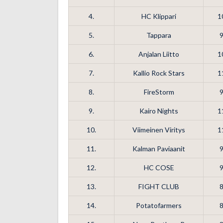
4.
HC Klippari
1
5.
Tappara
6.
Anjalan Liitto
1
7.
Kallio Rock Stars
1
8.
FireStorm
9.
Kairo Nights
1
10.
Viimeinen Viritys
1
11.
Kalman Paviaanit
12.
HC COSE
13.
FIGHT CLUB
14.
Potatofarmers