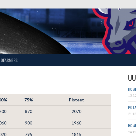
TOFARMERS
UU
HC A
15.2.
00%
75%
Pisteet
POTA
200
870
2070
21.12
060
900
1960
HC A
24.11
020
795
1815