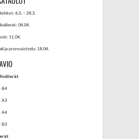
KATAULUT
lohkot: 6.3. – 28.3.
ivälierät: 04.04.
erät: 11.04.
ali ja pronssiottelu: 18.04.
AVIO
livälierät
– B4
– A3
– A4
– B3
ierät