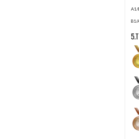
A1/
B1/
5.