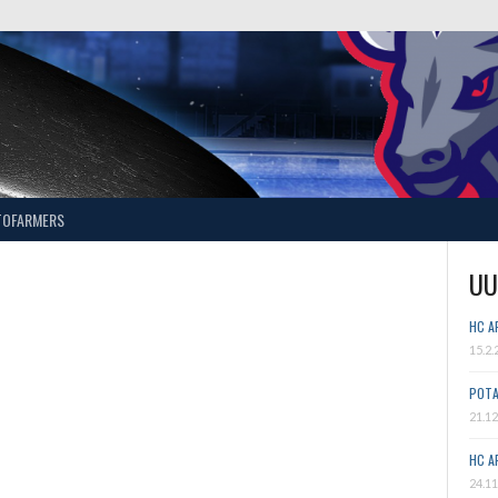
TOFARMERS
UU
HC A
15.2.
POTA
21.12
HC A
24.11