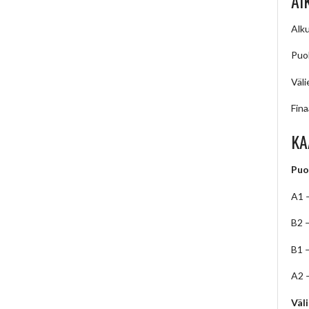
AI
Alku
Puol
Väli
Fina
KA
Puo
A1 
B2 
B1 
A2 
Väl