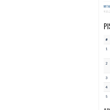
MITA
9.11.
PI
#
1
2
3
4
5