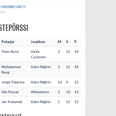
LITAULUKKO LISÄTTY
2020
STEPÖRSSI
Pelaaja
Joukkue
M
S
P
Panu Rynö
HaVa
2
12
14
Cyclones
Mohammed
Kairo Nights
2
12
14
Berg
Jorge Palacios
Kairo Nights
13
0
13
Elie Pascal
Wolverines
3
10
13
Jan Kubanek
Kairo Nights
1
12
13