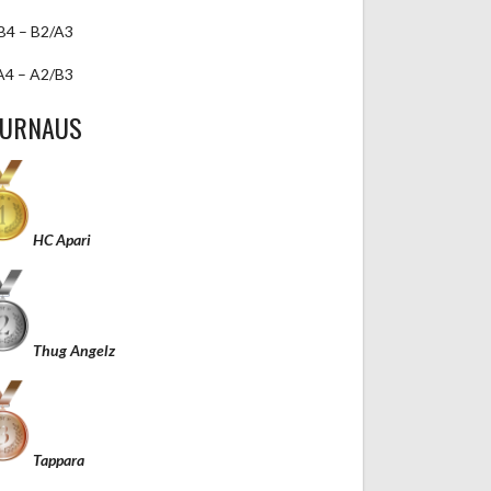
B4 – B2/A3
A4 – A2/B3
TURNAUS
HC Apari
Thug Angelz
Tappara