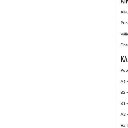
AI
Alku
Puol
Väli
Fina
KA
Puo
A1 
B2 
B1 
A2 
Väl