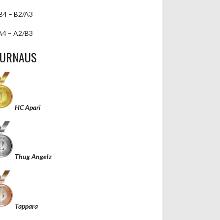
B4 – B2/A3
A4 – A2/B3
TURNAUS
HC Apari
Thug Angelz
Tappara