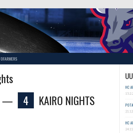
TOFARMERS
ghts
UU
HC A
15.2.
—
4
KAIRO NIGHTS
POTA
21.12
HC A
24.11