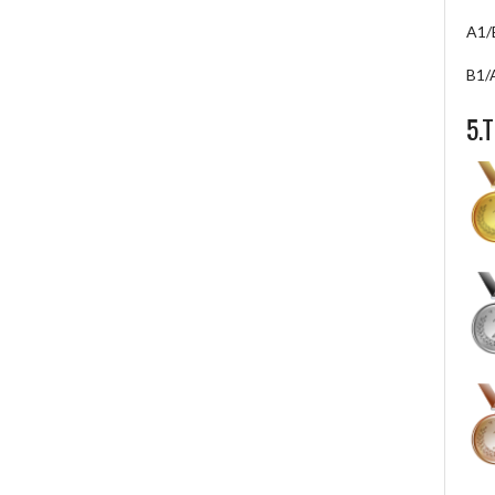
A1/
B1/
5.