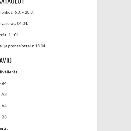
KATAULUT
lohkot: 6.3. – 28.3.
ivälierät: 04.04.
erät: 11.04.
ali ja pronssiottelu: 18.04.
AVIO
livälierät
– B4
– A3
– A4
– B3
ierät