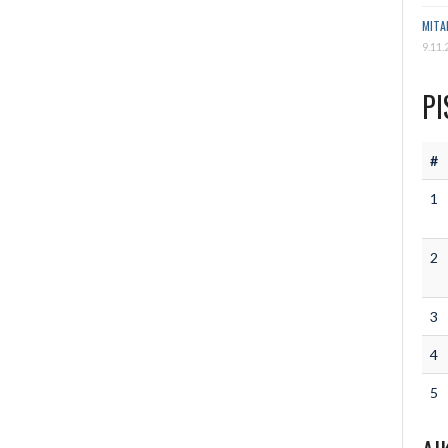
MITA
9.11.
PI
#
1
2
3
4
5