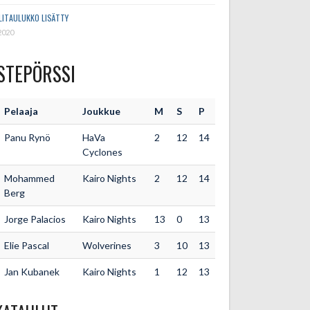
LITAULUKKO LISÄTTY
2020
STEPÖRSSI
Pelaaja
Joukkue
M
S
P
Panu Rynö
HaVa
2
12
14
Cyclones
Mohammed
Kairo Nights
2
12
14
Berg
Jorge Palacios
Kairo Nights
13
0
13
Elie Pascal
Wolverines
3
10
13
Jan Kubanek
Kairo Nights
1
12
13