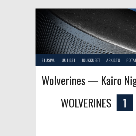
Skip
to
content
ETUSIVU
UUTISET
JOUKKUEET
ARKISTO
POTA
Wolverines — Kairo Ni
WOLVERINES
1