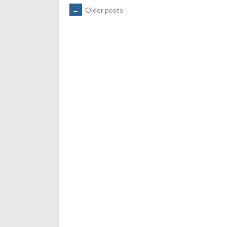
POSTS
←
Older posts
NAVIGATION